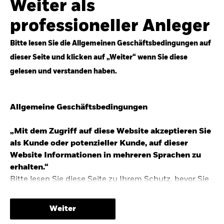
Weiter als
Top-Anlageideen für robustere Portfolios.
professioneller Anleger
Anlageperspektiven 2026 entdecken
Bitte lesen Sie die Allgemeinen Geschäftsbedingungen auf
dieser Seite und klicken auf „Weiter“ wenn Sie diese
gelesen und verstanden haben.
STUDIE 2025
Allgemeine Geschäftsbedingungen
People & Money Studie – mehr
Investmenttrends in Deutschland
„Mit dem Zugriff auf diese Website akzeptieren Sie
als Kunde oder potenzieller Kunde, auf dieser
Bericht entdecken
Website Informationen in mehreren Sprachen zu
erhalten.“
Bitte lesen Sie diese Seite zu Ihrem Schutz, bevor Sie
fortfahren, da sie bestimmte gesetzliche
TRENDS & IDEEN
Beschränkungen für die Verbreitung dieser
Weiter
Informationen enthält sowie Informationen darüber,
Entdecken Sie unsere makroökonomischen