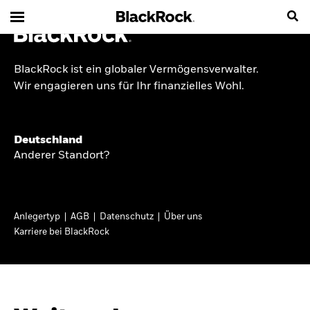
BlackRock ist ein globaler Vermögensverwalter.
INSIDE THE MARKET
Wir engagieren uns für Ihr finanzielles Wohl.
Anlageperspektiven
Deutschland
2026
Anderer Standort?
Angesichts geopolitischer und politischer
Unsicherheit konzentrieren wir uns im Frühjahr
Anlegertyp
AGB
Datenschutz
Über uns
2026 auf langfristige Wachstumschancen und
Karriere bei BlackRock
volatilitätsbedingte Marktverwerfungen. Wegen
der weniger zuverlässigen Duration suchen wir
auch anderswo nach Diversifizierung und
regelmäßigen Erträgen. Entdecken Sie unsere