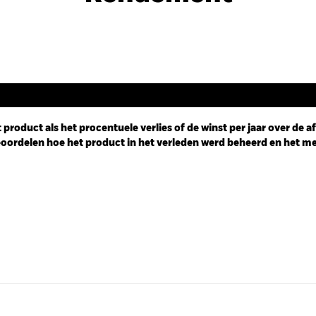
Rendement
 product als het procentuele verlies of de winst per jaar over de 
ordelen hoe het product in het verleden werd beheerd en het me
ies.
 Range: -0.5 to 0.5.