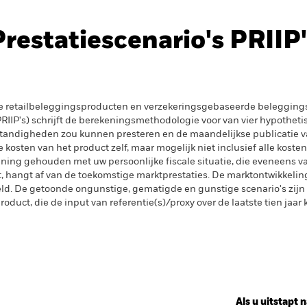
Prestatiescenario's PRIIP'
e retailbeleggingsproducten en verzekeringsgebaseerde beleggings
IIP's) schrijft de berekeningsmethodologie voor van vier hypotheti
tandigheden zou kunnen presteren en de maandelijkse publicatie v
kosten van het product zelf, maar mogelijk niet inclusief alle kosten
ening gehouden met uw persoonlijke fiscale situatie, die eveneens va
gt, hangt af van de toekomstige marktprestaties. De marktontwikkelin
. De getoonde ongunstige, gematigde en gunstige scenario's zijn il
oduct, die de input van referentie(s)/proxy over de laatste tien jaar
Als u uitstapt n