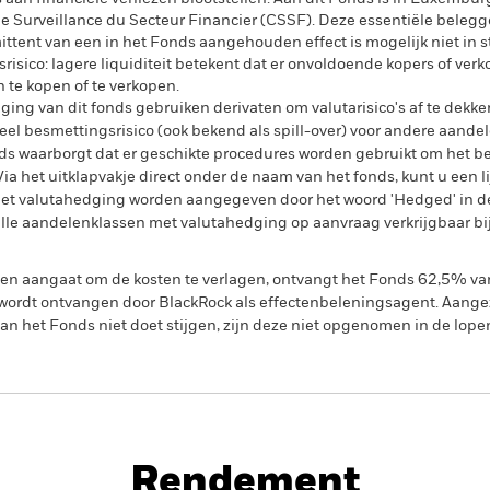
 Surveillance du Secteur Financier (CSSF). Deze essentiële belegge
ittent van een in het Fonds aangehouden effect is mogelijk niet in st
tsrisico: lagere liquiditeit betekent dat er onvoldoende kopers of verk
 te kopen of te verkopen.
ing van dit fonds gebruiken derivaten om valutarisico's af te dekke
el besmettingsrisico (ook bekend als spill-over) voor andere aande
s waarborgt dat er geschikte procedures worden gebruikt om het be
a het uitklapvakje direct onder de naam van het fonds, kunt u een li
met valutahedging worden aangegeven door het woord 'Hedged' in d
n alle aandelenklassen met valutahedging op aanvraag verkrijgbaar b
gen aangaat om de kosten te verlagen, ontvangt het Fonds 62,5% v
ordt ontvangen door BlackRock als effectenbeleningsagent. Aangez
n het Fonds niet doet stijgen, zijn deze niet opgenomen in de lope
PRIIP KID
pact Bond Fund
Rendement