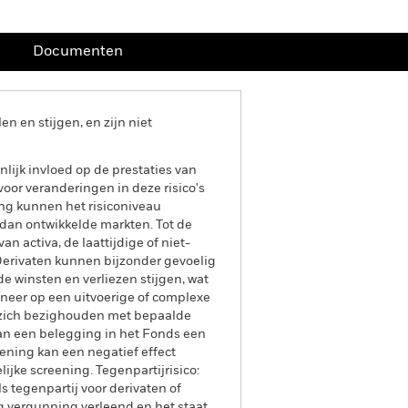
Documenten
 en stijgen, en zijn niet
lijk invloed op de prestaties van
oor veranderingen in deze risico's
ing kunnen het risiconiveau
dan ontwikkelde markten. Tot de
an activa, de laattijdige of niet-
Derivaten kunnen bijzonder gevoelig
e winsten en verliezen stijgen, wat
nneer op een uitvoerige of complexe
e zich bezighouden met bepaalde
aan een belegging in het Fonds een
ening kan een negatief effect
jke screening. Tegenpartijrisico:
s tegenpartij voor derivaten of
g vergunning verleend en het staat