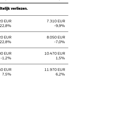
elijk verliezen.
20 EUR
7.310 EUR
-22,8%
-9,9%
20 EUR
8.050 EUR
-22,8%
-7,0%
80 EUR
10.470 EUR
-1,2%
1,5%
50 EUR
11.970 EUR
7,5%
6,2%