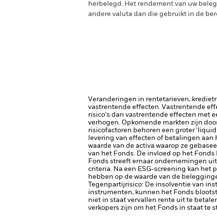
herbelegd. Het rendement van uw belegg
andere valuta dan die gebruikt in de ber
Veranderingen in rentetarieven, krediet
vastrentende effecten. Vastrentende eff
risico's dan vastrentende effecten met e
verhogen.
Opkomende markten zijn doorg
risicofactoren behoren een groter 'liquid
levering van effecten of betalingen aan
waarde van de activa waarop ze gebaseerd
van het Fonds. De invloed op het Fonds 
Fonds streeft ernaar ondernemingen uit 
criteria. Na een ESG-screening kan het 
hebben op de waarde van de beleggingen
Tegenpartijrisico: De insolventie van ins
instrumenten, kunnen het Fonds blootste
niet in staat vervallen rente uit te betale
verkopers zijn om het Fonds in staat te 