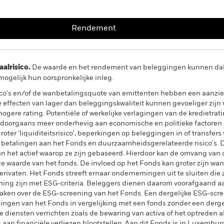
Rendement
lrisico.
De waarde en het rendement van beleggingen kunnen dalen
ogelijk hun oorspronkelijke inleg.
sico's en/of de wanbetalingsquote van emittenten hebben een aanzien
 effecten van lager dan beleggingskwaliteit kunnen gevoeliger zijn v
ogere rating. Potentiële of werkelijke verlagingen van de kredietrat
oorgaans meer onderhevig aan economische en politieke factoren 
oter 'liquiditeitsrisico', beperkingen op beleggingen in of transfers v
f betalingen aan het Fonds en duurzaamheidsgerelateerde risico's. 
n het actief waarop ze zijn gebaseerd. Hierdoor kan de omvang van d
de waarde van het fonds. De invloed op het Fonds kan groter zijn wa
rivaten. Het Fonds streeft ernaar ondernemingen uit te sluiten di
mming zijn met ESG-criteria. Beleggers dienen daarom voorafgaand 
aken over de ESG-screening van het Fonds. Een dergelijke ESG-scre
gen van het Fonds in vergelijking met een fonds zonder een dergeli
ie diensten verrichten zoals de bewaring van activa of het optreden al
aan financiële verliezen blootstellen. Aan dit Fonds is in Luxembur