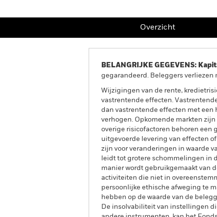
Overzicht
BELANGRIJKE GEGEVENS: Kapitaa
gegarandeerd. Beleggers verliezen m
Wijzigingen van de rente, kredietri
vastrentende effecten. Vastrentende
dan vastrentende effecten met een h
verhogen. Opkomende markten zijn d
overige risicofactoren behoren een gr
uitgevoerde levering van effecten o
zijn voor veranderingen in waarde va
leidt tot grotere schommelingen in 
manier wordt gebruikgemaakt van de
activiteiten die niet in overeenste
persoonlijke ethische afweging te m
hebben op de waarde van de beleggin
De insolvabiliteit van instellingen d
andere instrumenten, kan het Fonds 