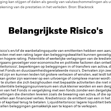
ing kan stijgen of dalen als gevolg van valutaschommelingen als 
ekening van de prestaties in het verleden. Bron: Blackrock
Belangrijkste Risico's
risico's en/of de wanbetalingsquote van emittenten hebben een aanzi
ecten met een rating lager dan beleggingskwaliteit kunnen gevoelig
en hogere rating. Potentiële of werkelijke verlagingen van de kredie
aans gevoeliger voor economische en politieke factoren dan ontwik
iteitsrisico', beperkingen op beleggingen in of transfers van activa, d
 het Fonds en duurzaamheidsgerelateerde risico's.
Derivaten zijn ze
 zijn en kunnen leiden tot grotere verliezen of winsten, wat leidt 
kan groter zijn wanneer op een uitvoerige of complexe manier word
te sluiten die zich bezighouden met bepaalde activiteiten die niet
potentiële beleggingsuniversum een stuk kleiner worden en een derge
 van het Fonds in vergelijking met een fonds zonder een dergelijke
tellingen die diensten leveren zoals de bewaring van activa, of die o
llen aan financieel verlies.
Kredietrisico: de emittent van een in h
n of kapitaal terug te betalen.
Liquiditeitsrisico: lagere liquiditeit b
stellen beleggingen gemakkelijk aan te kopen of te verkopen.