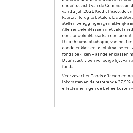
onder toezicht van de Commission de
van 12 juli 2021 Kredietrisico: de em
kapitaal terug te betalen. Liquiditei
stellen beleggingen gemakkelijk aan
Alle aandelenklassen met valutahedg
een aandelenklasse kan een potentie
De beheermaatschappij van het fond
aandelenklassen te minimaliseren. Vi
fonds bekijken – aandelenklassen 
Daarnaast is een volledige lijst va
fonds.
Voor zover het Fonds effectenlenin
inkomsten en de resterende 37,5% w
effectenleningen de beheerkosten va
BGF Emerging Markets Im