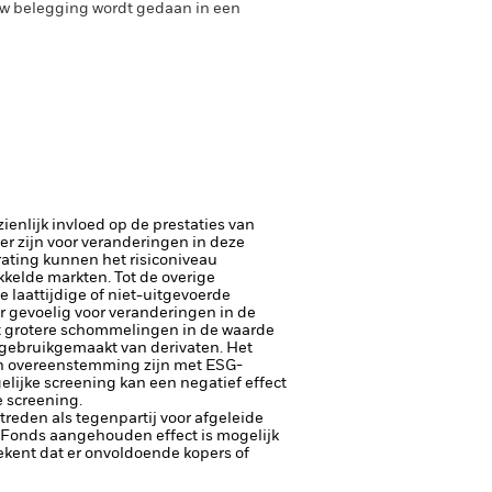
uw belegging wordt gedaan in een
enlijk invloed op de prestaties van
er zijn voor veranderingen in deze
trating kunnen het risiconiveau
kelde markten. Tot de overige
e laattijdige of niet-uitgevoerde
er gevoelig voor veranderingen in de
tot grotere schommelingen in de waarde
t gebruikgemaakt van derivaten.
Het
 in overeenstemming zijn met ESG-
lijke screening kan een negatief effect
 screening.
ptreden als tegenpartij voor afgeleide
et Fonds aangehouden effect is mogelijk
etekent dat er onvoldoende kopers of