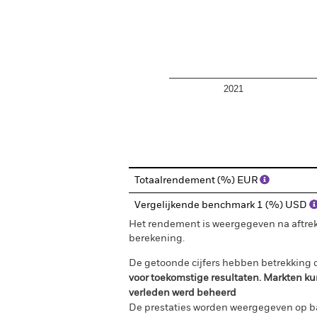
2021
End of interactive chart.
Totaalrendement (%) EUR
Vergelijkende benchmark 1 (%) USD
Het rendement is weergegeven na aftrek
berekening.
De getoonde cijfers hebben betrekking o
voor toekomstige resultaten. Markten ku
verleden werd beheerd
De prestaties worden weergegeven op ba