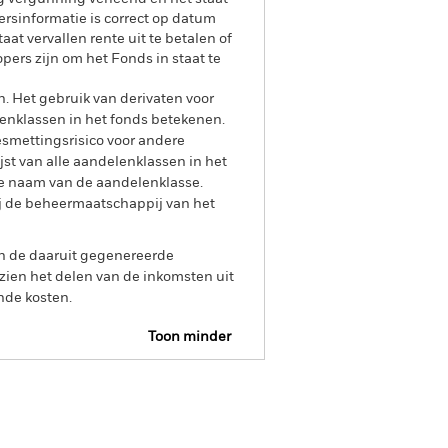
rsinformatie is correct op datum
aat vervallen rente uit te betalen of
opers zijn om het Fonds in staat te
n. Het gebruik van derivaten voor
lenklassen in het fonds betekenen.
smettingsrisico voor andere
jst van alle aandelenklassen in het
e naam van de aandelenklasse.
ij de beheermaatschappij van het
an de daaruit gegenereerde
ien het delen van de inkomsten uit
nde kosten.
Toon minder
Prospectus
SFDR Web Disclosure