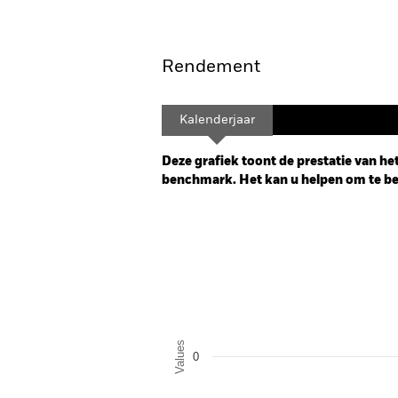
Overzicht
Rendement
Kalenderjaar
Deze grafiek toont de prestatie van het
benchmark. Het kan u helpen om te beo
Chart
Bar chart with 2 data series.
The chart has 1 X axis displaying categor
The chart has 1 Y axis displaying Values.
Values
0