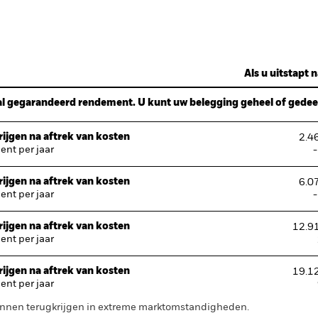
Als u uitstapt n
l gegarandeerd rendement. U kunt uw belegging geheel of gedeelt
ijgen na aftrek van kosten
2.4
nt per jaar
ijgen na aftrek van kosten
6.0
nt per jaar
ijgen na aftrek van kosten
12.9
nt per jaar
ijgen na aftrek van kosten
19.1
nt per jaar
 kunnen terugkrijgen in extreme marktomstandigheden.