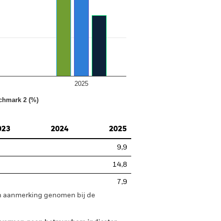
2025
chmark 2 (%)
023
2024
2025
9,9
14,8
7,9
in aanmerking genomen bij de