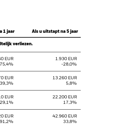
a 1 jaar
Als u uitstapt na 5 jaar
elijk verliezen.
60 EUR
1.930 EUR
-75,4%
-28,0%
70 EUR
13.260 EUR
-39,3%
5,8%
10 EUR
22.200 EUR
29,1%
17,3%
20 EUR
42.960 EUR
91,2%
33,8%