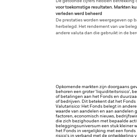
De getoonde cijfers hebben betrekking o
voor toekomstige resultaten. Markten ku
verleden werd beheerd
De prestaties worden weergegeven op ba
herbelegd. Het rendement van uw belegg
andere valuta dan die gebruikt in de ber
Opkomende markten zijn doorgaans gevoel
behoren een groter 'liquiditeitsrisico', 
of betalingen aan het Fonds en duurzaa
of bedrijven. Dit betekent dat het Fonds
Valutarisico: Het Fonds belegt in ander
waarde van aandelen en aan aandelen ge
factoren, economisch nieuws, bedrijfswi
die zich bezighouden met bepaalde activ
beleggingsuniversum een stuk kleiner w
het Fonds in vergelijking met een fonds
risico's in verband met de ontwikkeling