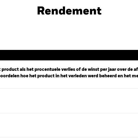
Rendement
Rendement
 product als het procentuele verlies of de winst per jaar over de 
ordelen hoe het product in het verleden werd beheerd en het me
ies.
 Range: 0 to 20.