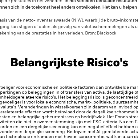
p de prestaties in het verleden.
In het verleden behaalde resultate
nnen zich in de toekomst heel anders ontwikkelen. Het kan u helpen
sis van de netto-inventariswaarde (NIW), waarbij de bruto-inkomste
ing kan stijgen of dalen als gevolg van valutaschommelingen als 
ekening van de prestaties in het verleden. Bron: Blackrock
Belangrijkste Risico's
iger voor economische en politieke factoren dan ontwikkelde markt
beperkingen op beleggingen in of transfers van activa, de laattijdige 
mheidsgerelateerde risico's.
Het beleggingsrisico is geconcentreerd 
 gevoeliger is voor lokale economische, markt-, politieke, duurzaam
e valuta's. Veranderingen in wisselkoersen zijn daarom van invloed 
relateerde effecten wordt beïnvloed door de dagelijkse schommeli
nsten en belangrijke gebeurtenissen op bedrijfsvlak.
Het Fonds stree
iteiten die niet in overeenstemming zijn met ESG-criteria. Na een 
orden en een dergelijke screening kan een negatief effect hebben 
 zonder een dergelijke screening.
Bedrijven met AI-gerelateerde activ
 van technologie en kampen met hevige concurrentie, wat kan gaan d