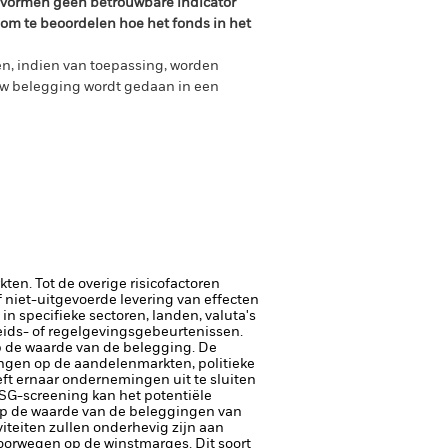
n vormen geen betrouwbare indicator
 om te beoordelen hoe het fonds in het
n, indien van toepassing, worden
uw belegging wordt gedaan in een
en. Tot de overige risicofactoren
of niet-uitgevoerde levering van effecten
in specifieke sectoren, landen, valuta's
heids- of regelgevingsgebeurtenissen.
op de waarde van de belegging.
De
ngen op de aandelenmarkten, politieke
ft ernaar ondernemingen uit te sluiten
ESG-screening kan het potentiële
op de waarde van de beleggingen van
iteiten zullen onderhevig zijn aan
oorwegen op de winstmarges. Dit soort