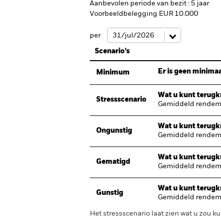
Aanbevolen periode van bezit : 5 jaar
Voorbeeldbelegging EUR 10.000
per
Scenario's
Er is geen minimaa
Minimum
Wat u kunt terugkr
Stressscenario
Gemiddeld rendeme
Wat u kunt terugkr
Ongunstig
Gemiddeld rendeme
Wat u kunt terugkr
Gematigd
Gemiddeld rendeme
Wat u kunt terugkr
Gunstig
Gemiddeld rendeme
Het stressscenario laat zien wat u zou