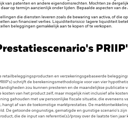
elijk van patenten en andere eigendomsrechten. Mochten ze dergelijke
 daar op termijn aanzienlijk onder lijden. Bepaalde aspecten van de 
tellingen die diensten leveren zoals de bewaring van activa, of die o
llen aan financieel verlies.
Liquiditeitsrisico: lagere liquiditeit be
stellen beleggingen gemakkelijk aan te kopen of te verkopen.
Prestatiescenario's PRIIP'
e retailbeleggingsproducten en verzekeringsgebaseerde beleggings
IIP's) schrijft de berekeningsmethodologie voor van vier hypotheti
tandigheden zou kunnen presteren en de maandelijkse publicatie v
kosten van het product zelf, maar mogelijk niet inclusief alle kosten
ening gehouden met uw persoonlijke fiscale situatie, die eveneens va
gt, hangt af van de toekomstige marktprestaties. De marktontwikkelin
. De getoonde ongunstige, gematigde en gunstige scenario's zijn il
oduct, die de input van referentie(s)/proxy over de laatste tien jaar