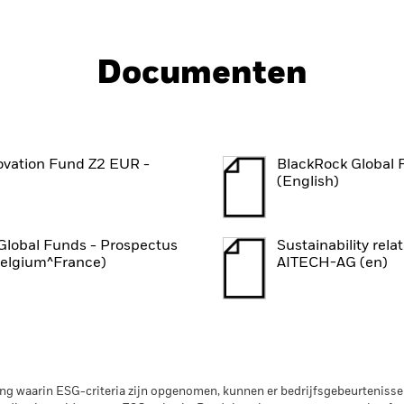
Documenten
ovation Fund Z2 EUR -
BlackRock Global 
(English)
Global Funds - Prospectus
Sustainability rela
Belgium^France)
AITECH-AG (en)
g waarin ESG-criteria zijn opgenomen, kunnen er bedrijfsgebeurtenissen