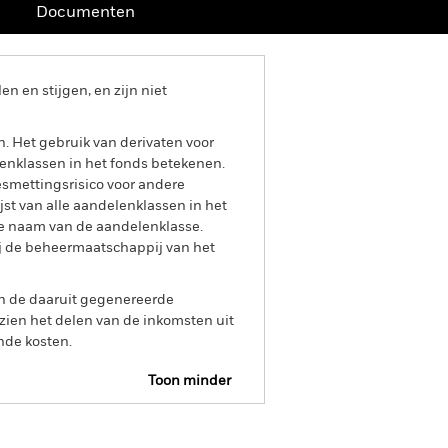
Documenten
 en stijgen, en zijn niet
n. Het gebruik van derivaten voor
lenklassen in het fonds betekenen.
smettingsrisico voor andere
jst van alle aandelenklassen in het
e naam van de aandelenklasse.
ij de beheermaatschappij van het
an de daaruit gegenereerde
ien het delen van de inkomsten uit
nde kosten.
Toon minder
SFDR Web Disclosure
Prospectus