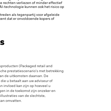
 rechten verliezen of minder effectief
AI-technologie kunnen ook het risico op
ptreden als tegenpartij voor afgeleide
tekent dat er onvoldoende kopers of
s
producten (Packaged retail and
sche prestatiescenario's met betrekking
an de uitkomsten daarvan. De
 die u betaalt aan uw adviseur of
n invloed kan zijn op hoeveel u
gen in de toekomst zijn onzeker en
lustraties van de slechtste,
 kan omvatten.