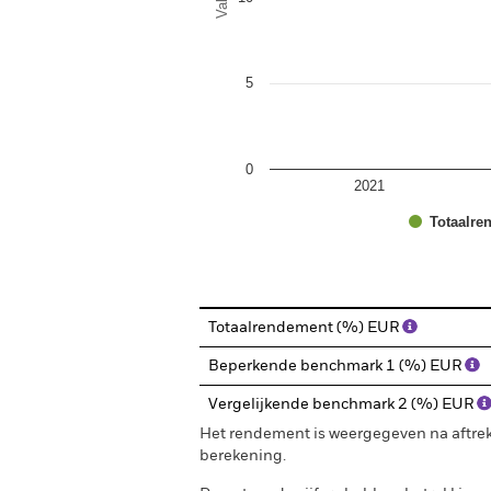
5
0
2021
Totaalre
End of interactive chart.
Totaalrendement (%) EUR
Beperkende benchmark 1 (%) EUR
Vergelijkende benchmark 2 (%) EUR
Het rendement is weergegeven na aftrek
berekening.