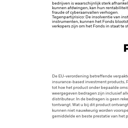
bedrijven is waarschijnlijk sterk afhank
kunnen afdwingen, kan hun rentabiliteit
fraude of cyberaanvallen verhogen.
Tegenpartijrisico: De insolventie van ins
instrumenten, kunnen het Fonds blootste
verkopers zijn om het Fonds in staat te 
De EU-verordening betreffende verpakt
insurance-based investment products, PR
tot hoe het product onder bepaalde oms
weergegeven bedragen zijn inclusief alle 
distributeur. In de bedragen is geen rek
tontvangt. Wat u bij dit product ontvan
kunnen niet nauwkeurig worden voorspeld
gemiddelde en beste prestatie van het pr