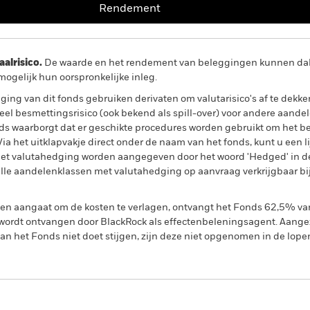
Rendement
lrisico.
De waarde en het rendement van beleggingen kunnen dalen
ogelijk hun oorspronkelijke inleg.
ing van dit fonds gebruiken derivaten om valutarisico's af te dekke
el besmettingsrisico (ook bekend als spill-over) voor andere aande
s waarborgt dat er geschikte procedures worden gebruikt om het be
a het uitklapvakje direct onder de naam van het fonds, kunt u een li
met valutahedging worden aangegeven door het woord 'Hedged' in d
n alle aandelenklassen met valutahedging op aanvraag verkrijgbaar b
gen aangaat om de kosten te verlagen, ontvangt het Fonds 62,5% v
ordt ontvangen door BlackRock als effectenbeleningsagent. Aangez
n het Fonds niet doet stijgen, zijn deze niet opgenomen in de lope
PRIIP KID