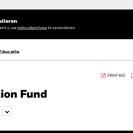
ulieren
ient u uw
gebruikerstype
te veranderen.
Educatie
PRIIP KID
tion Fund