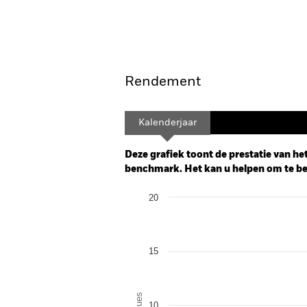
Overzicht
Rendement
Kalenderjaar
Deze grafiek toont de prestatie van het
benchmark. Het kan u helpen om te beo
Chart
20
Bar chart with 3 data series.
The chart has 1 X axis displaying categor
The chart has 1 Y axis displaying Values.
15
Values
10