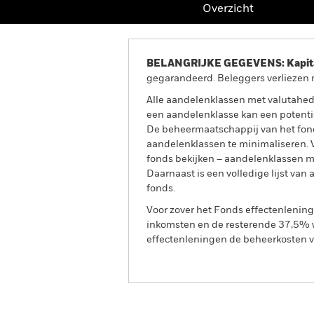
Overzicht
BELANGRIJKE GEGEVENS: Kapitaa
gegarandeerd. Beleggers verliezen m
Alle aandelenklassen met valutahedg
een aandelenklasse kan een potentie
De beheermaatschappij van het fond
aandelenklassen te minimaliseren. Vi
fonds bekijken – aandelenklassen 
Daarnaast is een volledige lijst va
fonds.
Voor zover het Fonds effectenlenin
inkomsten en de resterende 37,5% w
effectenleningen de beheerkosten va
BGF AI Innovation Fund