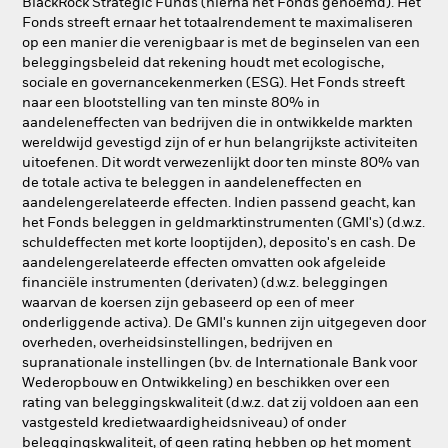
BlackRock Strategic Funds (hierna het Fonds genoemd). Het
Fonds streeft ernaar het totaalrendement te maximaliseren
op een manier die verenigbaar is met de beginselen van een
beleggingsbeleid dat rekening houdt met ecologische,
sociale en governancekenmerken (ESG). Het Fonds streeft
naar een blootstelling van ten minste 80% in
aandeleneffecten van bedrijven die in ontwikkelde markten
wereldwijd gevestigd zijn of er hun belangrijkste activiteiten
uitoefenen. Dit wordt verwezenlijkt door ten minste 80% van
de totale activa te beleggen in aandeleneffecten en
aandelengerelateerde effecten. Indien passend geacht, kan
het Fonds beleggen in geldmarktinstrumenten (GMI's) (d.w.z.
schuldeffecten met korte looptijden), deposito's en cash. De
aandelengerelateerde effecten omvatten ook afgeleide
financiële instrumenten (derivaten) (d.w.z. beleggingen
waarvan de koersen zijn gebaseerd op een of meer
onderliggende activa). De GMI's kunnen zijn uitgegeven door
overheden, overheidsinstellingen, bedrijven en
supranationale instellingen (bv. de Internationale Bank voor
Wederopbouw en Ontwikkeling) en beschikken over een
rating van beleggingskwaliteit (d.w.z. dat zij voldoen aan een
vastgesteld kredietwaardigheidsniveau) of onder
beleggingskwaliteit, of geen rating hebben op het moment