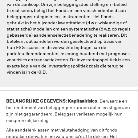
van de aankoop. Om zijn beleggingsdoelstelling en -beleid
te realiseren, belegt het Fonds in een verscheidenheid aan
beleggingsstrategieën en -instrumenten. Het Fonds
gebruikt in het bijzonder kwantitatieve (d.w.z. wiskundige of
statistische) modellen om een systematische (d.w.z. op regels
gebaseerde) aandelenselectiebenadering te realiseren. Dit
betekent dat aandelen worden geselecteerd op basis van
hun ESG-scores en de verwachte bijdrage aan de
portefeuillerendementen, rekening houdend met prognoses
voor risico en transactiekosten. De investeringspolitiek is een
exacte kopie van de investeringspolitiek zoals die terug te
vinden is in de KIID.
BELANGRIJKE GEGEVENS: Kapitaalrisico.
De waarde en
het rendement van beleggingen kunnen dalen en stijgen, en
zijn niet gegarandeerd. Beleggers verliezen mogelijk hun
oorspronkelijke inleg.
Alle aandelenklassen met valutahedging van dit fonds
gebruiken derivaten om valutarisico's af te dekken. Het