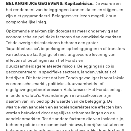
BELANGRIJKE GEGEVENS: Kapitaalrisico.
De waarde en
het rendement van beleggingen kunnen dalen en stijgen, en
zijn niet gegarandeerd. Beleggers verliezen mogelijk hun
oorspronkelijke inleg.
Opkomende markten zijn doorgaans meer onderhevig aan
economische en politieke factoren dan ontwikkelde markten.
Tot de overige risicofactoren behoren een groter
'liquiditeitsrisico', beperkingen op beleggingen in of transfers
van activa, de laattijdige of niet-uitgevoerde levering van
effecten of betalingen aan het Fonds en
duurzaamheidsgerelateerde risico's. Beleggingsrisico is
geconcentreerd in specifieke sectoren, landen, valuta's of
bedrijven. Dit betekent dat het Fonds gevoeliger is voor lokale
economische, markt-, politieke, duurzaamheids- of
regelgevingsgebeurtenissen. Valutarisico: Het Fonds belegt
in andere valuta's. Veranderingen in wisselkoersen zijn
daarom van invloed op de waarde van de belegging. De
waarde van aandelen en aandelengerelateerde effecten kan
worden beïnvloed door dagelijkse schommelingen op de
aandelenmarkten. Tot de andere factoren die van invloed zijn,
behoren politiek en economisch nieuws, bedrijfsresultaten en
belangrijke gebeurtenissen in de bedrijven. Het Fonds streeft