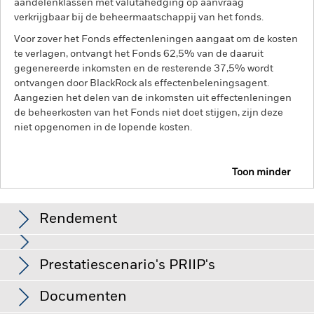
aandelenklassen met valutahedging op aanvraag
verkrijgbaar bij de beheermaatschappij van het fonds.
Voor zover het Fonds effectenleningen aangaat om de kosten
te verlagen, ontvangt het Fonds 62,5% van de daaruit
gegenereerde inkomsten en de resterende 37,5% wordt
ontvangen door BlackRock als effectenbeleningsagent.
Aangezien het delen van de inkomsten uit effectenleningen
de beheerkosten van het Fonds niet doet stijgen, zijn deze
niet opgenomen in de lopende kosten.
Toon minder
BGF Systematic China Environmental Tech Fund
Rendement
Rendement
Prestatiescenario's PRIIP's
Opkomende markten zijn doorgaans gevoeliger voor
economische en politieke factoren dan ontwikkelde markten.
Tot de overige risicofactoren behoren een groter
Deze grafiek toont de prestatie van het product als het
Documenten
'liquiditeitsrisico', beperkingen op beleggingen in of transfers
procentuele verlies of de winst per jaar over de afgelopen 2
De EU-verordening betreffende verpakte
van activa, de laattijdige of niet-uitgevoerde levering van