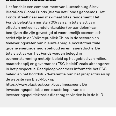
Het fonds is een compartiment van Luxembourg Sicav
BlackRock Global Funds (hierna het Fonds genoemd). Het
Fonds streeft naar een maximaal totaalrendement. Het
Fonds belegt ten minste 70% van zijn totale activa in
effecten met een aandelenkarakter (bv. aandelen) van
bedrijven die zijn gevestigd of voornamelijk economisch
actief zijn in de Volksrepubliek China in de sectoren en
toeleveringsketen van nieuwe energie, koolstofneutrale
groene energie, energiebehoud en emissiereductie. De
totale activa van het Fonds worden belegd in
overeenstemming met zijn beleid op het gebied van milieu,
maatschappij en governance (ESG-beleid) zoals uiteengezet
in het prospectus. Raadpleeg voor meer informatie het ESG-
beleid en het hoofdstuk 'Referentie' van het prospectus en op
de website van BlackRock op
https://www.blackrock.com/baselinescreens De
investeringspolitiek is een exacte kopie van de
investeringspolitiek zoals die terug te vinden is in de KIID.