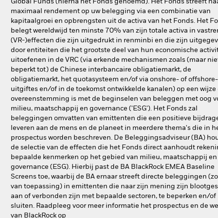
Global Funds (hierna het Fonds genoemd). Het Fonds streeft na
maximaal rendement op uw belegging via een combinatie van
kapitaalgroei en opbrengsten uit de activa van het Fonds. Het F
belegt wereldwijd ten minste 70% van zijn totale activa in vastr
(VR-)effecten die zijn uitgedrukt in renminbi en die zijn uitgege
door entiteiten die het grootste deel van hun economische activit
uitoefenen in de VRC (via erkende mechanismen zoals (maar nie
beperkt tot) de Chinese interbancaire obligatiemarkt, de
obligatiemarkt, het quotasysteem en/of via onshore- of offshore-
uitgiftes en/of in de toekomst ontwikkelde kanalen) op een wijze 
overeenstemming is met de beginselen van beleggen met oog v
milieu, maatschappij en governance ('ESG'). Het Fonds zal
beleggingen omvatten van emittenten die een positieve bijdrag
leveren aan de mens en de planeet in meerdere thema's die in h
prospectus worden beschreven. De Beleggingsadviseur (BA) hou
de selectie van de effecten die het Fonds direct aanhoudt reken
bepaalde kenmerken op het gebied van milieu, maatschappij en
governance (ESG). Hierbij past de BA BlackRock EMEA Baseline
Screens toe, waarbij de BA ernaar streeft directe beleggingen (zo
van toepassing) in emittenten die naar zijn mening zijn blootges
aan of verbonden zijn met bepaalde sectoren, te beperken en/of u
sluiten. Raadpleeg voor meer informatie het prospectus en de w
van BlackRock op