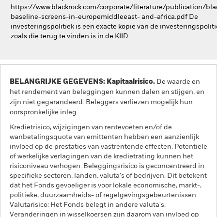
https://www.blackrock.com/corporate/literature/publication/bla
baseline-screens-in-europemiddleeast- and-africa.pdf De
investeringspolitiek is een exacte kopie van de investeringspolit
zoals die terug te vinden is in de KIID.
BELANGRIJKE GEGEVENS: Kapitaalrisico.
De waarde en
het rendement van beleggingen kunnen dalen en stijgen, en
zijn niet gegarandeerd. Beleggers verliezen mogelijk hun
oorspronkelijke inleg.
Kredietrisico, wijzigingen van rentevoeten en/of de
wanbetalingsquote van emittenten hebben een aanzienlijk
invloed op de prestaties van vastrentende effecten. Potentiële
of werkelijke verlagingen van de kredietrating kunnen het
risiconiveau verhogen. Beleggingsrisico is geconcentreerd in
specifieke sectoren, landen, valuta's of bedrijven. Dit betekent
dat het Fonds gevoeliger is voor lokale economische, markt-,
politieke, duurzaamheids- of regelgevingsgebeurtenissen.
Valutarisico: Het Fonds belegt in andere valuta's.
Veranderingen in wisselkoersen zijn daarom van invloed op