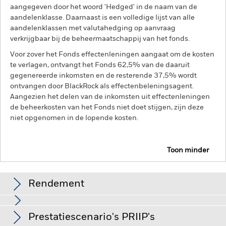
aangegeven door het woord 'Hedged' in de naam van de
aandelenklasse. Daarnaast is een volledige lijst van alle
aandelenklassen met valutahedging op aanvraag
verkrijgbaar bij de beheermaatschappij van het fonds.
Voor zover het Fonds effectenleningen aangaat om de kosten
te verlagen, ontvangt het Fonds 62,5% van de daaruit
gegenereerde inkomsten en de resterende 37,5% wordt
ontvangen door BlackRock als effectenbeleningsagent.
Aangezien het delen van de inkomsten uit effectenleningen
de beheerkosten van het Fonds niet doet stijgen, zijn deze
niet opgenomen in de lopende kosten.
Toon minder
BSF Global Real Asset Securities Fund
Rendement
Rendement
Prestatiescenario's PRIIP's
Het beleggingsrisico is geconcentreerd in specifieke