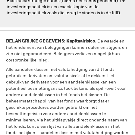
BlackRock Strategic Funds (hierna het Fonds genoemd). De
investeringspolitiek is een exacte kopie van de
investeringspolitiek zoals die terug te vinden is in de KIID.
BELANGRIJKE GEGEVENS: Kapitaalrisico.
De waarde en
het rendement van beleggingen kunnen dalen en stijgen, en
zijn niet gegarandeerd. Beleggers verliezen mogelijk hun
oorspronkelijke inleg.
Alle aandelenklassen met valutahedging van dit fonds
gebruiken derivaten om valutarisico's af te dekken. Het
gebruik van derivaten voor een aandelenklasse kan een
potentieel besmettingsrisico (ook bekend als spill-over) voor
andere aandelenklassen in het fonds betekenen. De
beheermaatschappij van het fonds waarborgt dat er
geschikte procedures worden gebruikt om het
besmettingsrisico voor andere aandelenklassen te
minimaliseren. Via het uitklapvakje direct onder de naam van
het fonds, kunt u een lijst van alle aandelenklassen in het
fonds bekijken – aandelenklassen met valutahedging worden