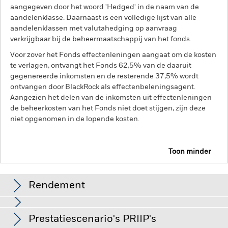
aangegeven door het woord 'Hedged' in de naam van de
aandelenklasse. Daarnaast is een volledige lijst van alle
aandelenklassen met valutahedging op aanvraag
verkrijgbaar bij de beheermaatschappij van het fonds.
Voor zover het Fonds effectenleningen aangaat om de kosten
te verlagen, ontvangt het Fonds 62,5% van de daaruit
gegenereerde inkomsten en de resterende 37,5% wordt
ontvangen door BlackRock als effectenbeleningsagent.
Aangezien het delen van de inkomsten uit effectenleningen
de beheerkosten van het Fonds niet doet stijgen, zijn deze
niet opgenomen in de lopende kosten.
Toon minder
BSF Global Real Asset Securities Fund
Rendement
Rendement
Prestatiescenario's PRIIP's
Het beleggingsrisico is geconcentreerd in specifieke