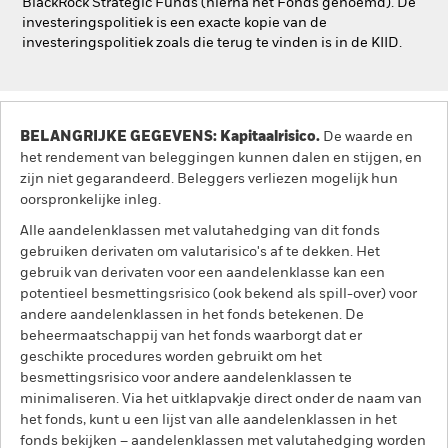
BlackRock Strategic Funds (hierna het Fonds genoemd). De
investeringspolitiek is een exacte kopie van de
investeringspolitiek zoals die terug te vinden is in de KIID.
BELANGRIJKE GEGEVENS: Kapitaalrisico.
De waarde en
het rendement van beleggingen kunnen dalen en stijgen, en
zijn niet gegarandeerd. Beleggers verliezen mogelijk hun
oorspronkelijke inleg.
Alle aandelenklassen met valutahedging van dit fonds
gebruiken derivaten om valutarisico's af te dekken. Het
gebruik van derivaten voor een aandelenklasse kan een
potentieel besmettingsrisico (ook bekend als spill-over) voor
andere aandelenklassen in het fonds betekenen. De
beheermaatschappij van het fonds waarborgt dat er
geschikte procedures worden gebruikt om het
besmettingsrisico voor andere aandelenklassen te
minimaliseren. Via het uitklapvakje direct onder de naam van
het fonds, kunt u een lijst van alle aandelenklassen in het
fonds bekijken – aandelenklassen met valutahedging worden