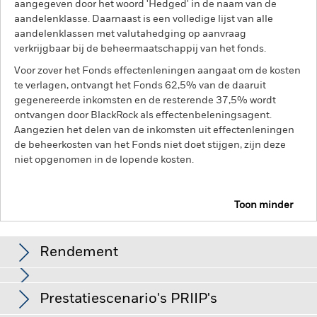
aangegeven door het woord 'Hedged' in de naam van de
aandelenklasse. Daarnaast is een volledige lijst van alle
aandelenklassen met valutahedging op aanvraag
verkrijgbaar bij de beheermaatschappij van het fonds.
Voor zover het Fonds effectenleningen aangaat om de kosten
te verlagen, ontvangt het Fonds 62,5% van de daaruit
gegenereerde inkomsten en de resterende 37,5% wordt
ontvangen door BlackRock als effectenbeleningsagent.
Aangezien het delen van de inkomsten uit effectenleningen
de beheerkosten van het Fonds niet doet stijgen, zijn deze
niet opgenomen in de lopende kosten.
Toon minder
BGF Next Generation Technology Fund
Rendement
Rendement
Prestatiescenario's PRIIP's
Beleggingen in technologieaandelen zijn onderhevig aan
risico's als het ontbreken of verlies van bescherming van