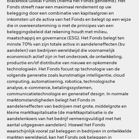
BlackRock Global Funds (hierna het Fonds genoemd). Het
Fonds streeft naar een maximaal rendement op uw
belegging door een combinatie van kapitaalgroei en
inkomsten uit de activa van het Fonds en belegt op een wijze
die in overeenstemming is met de principes van een
beleggingsbeleid dat rekening houdt met milieu,
maatschappij en governance (ESG). Het Fonds belegt ten
minste 70% van zijn totale activa in aandeleneffecten (bv.
aandelen) van bedrijven wereldwijd die voornamelijk
economisch actief zijn in het onderzoek, de ontwikkeling,
productie en/of distributie van nieuwe en opkomende
technologieën. Het Fonds focust op technologie van de
volgende generatie zoals kunstmatige intelligentie, cloud
computing, automatisering, robotica, technologische
analyse, e-commerce, betalingssystemen,
communicatietechnologie en generatief design. In normale
marktomstandigheden belegt het Fonds in
aandeleneffecten van bedrijven met grote, middelgrote en
kleine marktkapitalisatie (de marktkapitalisatie is de
aandelenkoers van het bedrijf vermenigvuldigd met het
aantal uitgegeven aandelen). Hoewel het Fonds
waarschijnlijk vooral zal beleggen in bedrijven in ontwikkelde
markten wereldwijd, kan het Fonds ook beleggen in