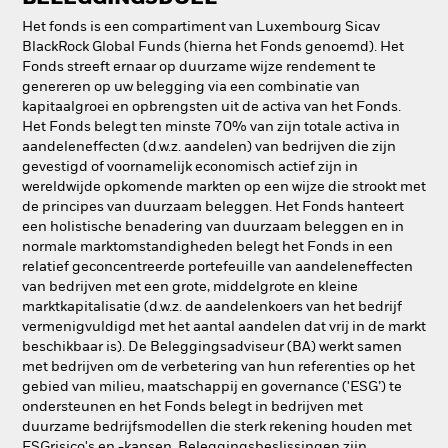
Het fonds is een compartiment van Luxembourg Sicav
BlackRock Global Funds (hierna het Fonds genoemd). Het
Fonds streeft ernaar op duurzame wijze rendement te
genereren op uw belegging via een combinatie van
kapitaalgroei en opbrengsten uit de activa van het Fonds.
Het Fonds belegt ten minste 70% van zijn totale activa in
aandeleneffecten (d.w.z. aandelen) van bedrijven die zijn
gevestigd of voornamelijk economisch actief zijn in
wereldwijde opkomende markten op een wijze die strookt met
de principes van duurzaam beleggen. Het Fonds hanteert
een holistische benadering van duurzaam beleggen en in
normale marktomstandigheden belegt het Fonds in een
relatief geconcentreerde portefeuille van aandeleneffecten
van bedrijven met een grote, middelgrote en kleine
marktkapitalisatie (d.w.z. de aandelenkoers van het bedrijf
vermenigvuldigd met het aantal aandelen dat vrij in de markt
beschikbaar is). De Beleggingsadviseur (BA) werkt samen
met bedrijven om de verbetering van hun referenties op het
gebied van milieu, maatschappij en governance ('ESG’) te
ondersteunen en het Fonds belegt in bedrijven met
duurzame bedrijfsmodellen die sterk rekening houden met
ESGrisico's en -kansen. Beleggingsbeslissingen zijn