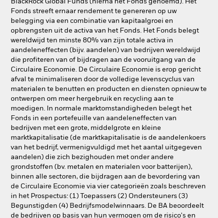
BlackRock Global Funds (hierna het Fonds genoemd). Het
Fonds streeft ernaar rendement te genereren op uw
belegging via een combinatie van kapitaalgroei en
opbrengsten uit de activa van het Fonds. Het Fonds belegt
wereldwijd ten minste 80% van zijn totale activa in
aandeleneffecten (bijv. aandelen) van bedrijven wereldwijd
die profiteren van of bijdragen aan de vooruitgang van de
Circulaire Economie. De Circulaire Economie is erop gericht
afval te minimaliseren door de volledige levenscyclus van
materialen te benutten en producten en diensten opnieuw te
ontwerpen om meer hergebruik en recycling aan te
moedigen. In normale marktomstandigheden belegt het
Fonds in een portefeuille van aandeleneffecten van
bedrijven met een grote, middelgrote en kleine
marktkapitalisatie (de marktkapitalisatie is de aandelenkoers
van het bedrijf, vermenigvuldigd met het aantal uitgegeven
aandelen) die zich bezighouden met onder andere
grondstoffen (bv. metalen en materialen voor batterijen),
binnen alle sectoren, die bijdragen aan de bevordering van
de Circulaire Economie via vier categorieën zoals beschreven
in het Prospectus: (1) Toepassers (2) Ondersteuners (3)
Begunstigden (4) Bedrijfsmodelwinnaars. De BA beoordeelt
de bedrijven op basis van hun vermogen om de risico's en