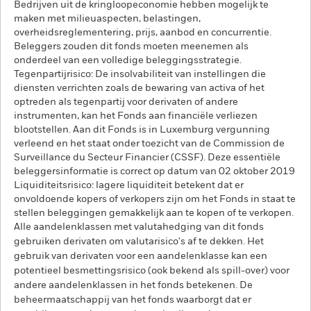
Bedrijven uit de kringloopeconomie hebben mogelijk te
maken met milieuaspecten, belastingen,
overheidsreglementering, prijs, aanbod en concurrentie.
Beleggers zouden dit fonds moeten meenemen als
onderdeel van een volledige beleggingsstrategie.
Tegenpartijrisico: De insolvabiliteit van instellingen die
diensten verrichten zoals de bewaring van activa of het
optreden als tegenpartij voor derivaten of andere
instrumenten, kan het Fonds aan financiële verliezen
blootstellen. Aan dit Fonds is in Luxemburg vergunning
verleend en het staat onder toezicht van de Commission de
Surveillance du Secteur Financier (CSSF). Deze essentiële
beleggersinformatie is correct op datum van 02 oktober 2019
Liquiditeitsrisico: lagere liquiditeit betekent dat er
onvoldoende kopers of verkopers zijn om het Fonds in staat te
stellen beleggingen gemakkelijk aan te kopen of te verkopen.
Alle aandelenklassen met valutahedging van dit fonds
gebruiken derivaten om valutarisico's af te dekken. Het
gebruik van derivaten voor een aandelenklasse kan een
potentieel besmettingsrisico (ook bekend als spill-over) voor
andere aandelenklassen in het fonds betekenen. De
beheermaatschappij van het fonds waarborgt dat er