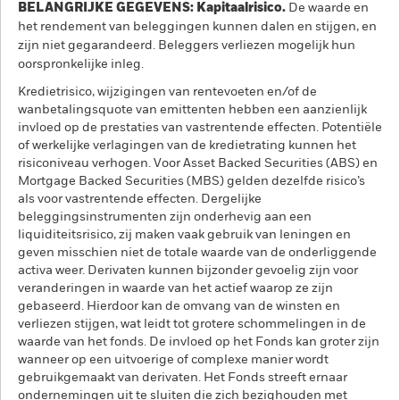
BELANGRIJKE GEGEVENS: Kapitaalrisico.
De waarde en
het rendement van beleggingen kunnen dalen en stijgen, en
zijn niet gegarandeerd. Beleggers verliezen mogelijk hun
oorspronkelijke inleg.
Kredietrisico, wijzigingen van rentevoeten en/of de
wanbetalingsquote van emittenten hebben een aanzienlijk
invloed op de prestaties van vastrentende effecten. Potentiële
of werkelijke verlagingen van de kredietrating kunnen het
risiconiveau verhogen. Voor Asset Backed Securities (ABS) en
Mortgage Backed Securities (MBS) gelden dezelfde risico’s
als voor vastrentende effecten. Dergelijke
beleggingsinstrumenten zijn onderhevig aan een
liquiditeitsrisico, zij maken vaak gebruik van leningen en
geven misschien niet de totale waarde van de onderliggende
activa weer. Derivaten kunnen bijzonder gevoelig zijn voor
veranderingen in waarde van het actief waarop ze zijn
gebaseerd. Hierdoor kan de omvang van de winsten en
verliezen stijgen, wat leidt tot grotere schommelingen in de
waarde van het fonds. De invloed op het Fonds kan groter zijn
wanneer op een uitvoerige of complexe manier wordt
gebruikgemaakt van derivaten. Het Fonds streeft ernaar
ondernemingen uit te sluiten die zich bezighouden met