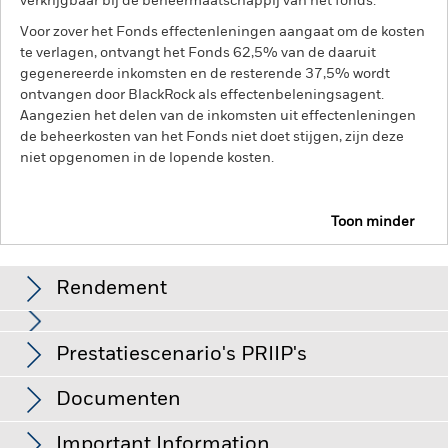
verkrijgbaar bij de beheermaatschappij van het fonds.
Voor zover het Fonds effectenleningen aangaat om de kosten
te verlagen, ontvangt het Fonds 62,5% van de daaruit
gegenereerde inkomsten en de resterende 37,5% wordt
ontvangen door BlackRock als effectenbeleningsagent.
Aangezien het delen van de inkomsten uit effectenleningen
de beheerkosten van het Fonds niet doet stijgen, zijn deze
niet opgenomen in de lopende kosten.
Toon minder
BGF Global Bond Income Fund
Rendement
Rendement
Prestatiescenario's PRIIP's
Kredietrisico, veranderingen in rentetarieven en/of in de
wanbetalingsquote van emittenten hebben een aanzienlijk
invloed op de prestaties van vastrentende effecten. Potentiële
Deze grafiek toont de prestatie van het product als het
Documenten
of werkelijke verlagingen van de kredietrating kunnen het
procentuele verlies of de winst per jaar over de afgelopen 6
De EU-verordening betreffende verpakte
risiconiveau verhogen.
Voor asset backed securities (ABS) en
jaar vergeleken met de benchmark. Het kan u helpen om te
mortgage backed securities (MBS) gelden dezelfde risico's
retailbeleggingsproducten en verzekeringsgebaseerde
Important Information