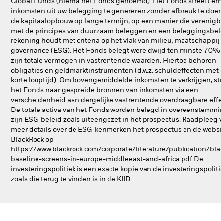
Global Funds (hierna het Fonds genoemd). Het Fonds streeft er
inkomsten uit uw belegging te genereren zonder afbreuk te doe
de kapitaalopbouw op lange termijn, op een manier die verenigb
met de principes van duurzaam beleggen en een beleggingsbel
rekening houdt met criteria op het vlak van milieu, maatschappij
governance (ESG). Het Fonds belegt wereldwijd ten minste 70%
zijn totale vermogen in vastrentende waarden. Hiertoe behoren
obligaties en geldmarktinstrumenten (d.w.z. schuldeffecten met
korte looptijd). Om bovengemiddelde inkomsten te verkrijgen, st
het Fonds naar gespreide bronnen van inkomsten via een
verscheidenheid aan dergelijke vastrentende overdraagbare effe
De totale activa van het Fonds worden belegd in overeenstemm
zijn ESG-beleid zoals uiteengezet in het prospectus. Raadpleeg 
meer details over de ESG-kenmerken het prospectus en de websi
BlackRock op
https://www.blackrock.com/corporate/literature/publication/bla
baseline-screens-in-europe-middleeast-and-africa.pdf De
investeringspolitiek is een exacte kopie van de investeringspolit
zoals die terug te vinden is in de KIID.