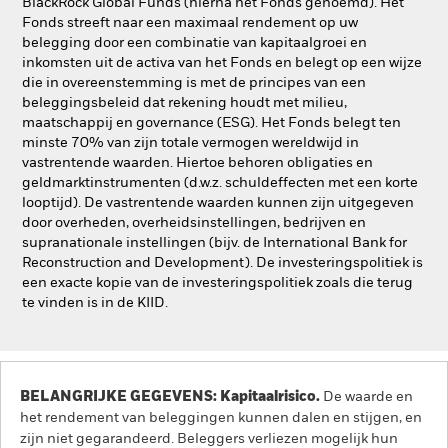
BlackRock Global Funds (hierna het Fonds genoemd). Het
Fonds streeft naar een maximaal rendement op uw
belegging door een combinatie van kapitaalgroei en
inkomsten uit de activa van het Fonds en belegt op een wijze
die in overeenstemming is met de principes van een
beleggingsbeleid dat rekening houdt met milieu,
maatschappij en governance (ESG). Het Fonds belegt ten
minste 70% van zijn totale vermogen wereldwijd in
vastrentende waarden. Hiertoe behoren obligaties en
geldmarktinstrumenten (d.w.z. schuldeffecten met een korte
looptijd). De vastrentende waarden kunnen zijn uitgegeven
door overheden, overheidsinstellingen, bedrijven en
supranationale instellingen (bijv. de International Bank for
Reconstruction and Development). De investeringspolitiek is
een exacte kopie van de investeringspolitiek zoals die terug
te vinden is in de KIID.
BELANGRIJKE GEGEVENS: Kapitaalrisico.
De waarde en
het rendement van beleggingen kunnen dalen en stijgen, en
zijn niet gegarandeerd. Beleggers verliezen mogelijk hun