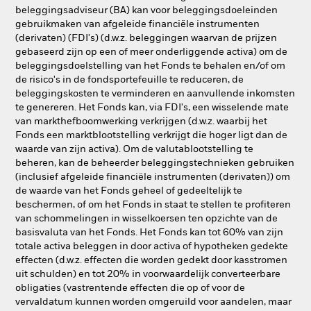
beleggingsadviseur (BA) kan voor beleggingsdoeleinden
gebruikmaken van afgeleide financiële instrumenten
(derivaten) (FDI's) (d.w.z. beleggingen waarvan de prijzen
gebaseerd zijn op een of meer onderliggende activa) om de
beleggingsdoelstelling van het Fonds te behalen en/of om
de risico's in de fondsportefeuille te reduceren, de
beleggingskosten te verminderen en aanvullende inkomsten
te genereren. Het Fonds kan, via FDI's, een wisselende mate
van markthefboomwerking verkrijgen (d.w.z. waarbij het
Fonds een marktblootstelling verkrijgt die hoger ligt dan de
waarde van zijn activa). Om de valutablootstelling te
beheren, kan de beheerder beleggingstechnieken gebruiken
(inclusief afgeleide financiële instrumenten (derivaten)) om
de waarde van het Fonds geheel of gedeeltelijk te
beschermen, of om het Fonds in staat te stellen te profiteren
van schommelingen in wisselkoersen ten opzichte van de
basisvaluta van het Fonds. Het Fonds kan tot 60% van zijn
totale activa beleggen in door activa of hypotheken gedekte
effecten (d.w.z. effecten die worden gedekt door kasstromen
uit schulden) en tot 20% in voorwaardelijk converteerbare
obligaties (vastrentende effecten die op of voor de
vervaldatum kunnen worden omgeruild voor aandelen, maar