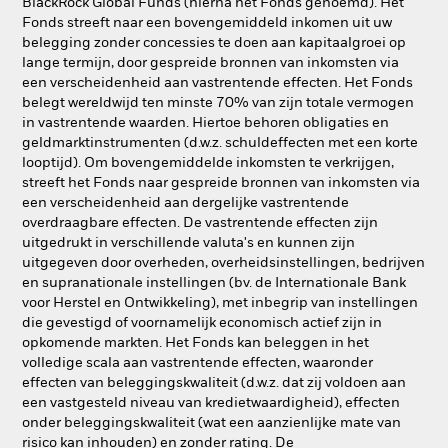
BlackRock Global Funds (hierna het Fonds genoemd). Het
Fonds streeft naar een bovengemiddeld inkomen uit uw
belegging zonder concessies te doen aan kapitaalgroei op
lange termijn, door gespreide bronnen van inkomsten via
een verscheidenheid aan vastrentende effecten. Het Fonds
belegt wereldwijd ten minste 70% van zijn totale vermogen
in vastrentende waarden. Hiertoe behoren obligaties en
geldmarktinstrumenten (d.w.z. schuldeffecten met een korte
looptijd). Om bovengemiddelde inkomsten te verkrijgen,
streeft het Fonds naar gespreide bronnen van inkomsten via
een verscheidenheid aan dergelijke vastrentende
overdraagbare effecten. De vastrentende effecten zijn
uitgedrukt in verschillende valuta's en kunnen zijn
uitgegeven door overheden, overheidsinstellingen, bedrijven
en supranationale instellingen (bv. de Internationale Bank
voor Herstel en Ontwikkeling), met inbegrip van instellingen
die gevestigd of voornamelijk economisch actief zijn in
opkomende markten. Het Fonds kan beleggen in het
volledige scala aan vastrentende effecten, waaronder
effecten van beleggingskwaliteit (d.w.z. dat zij voldoen aan
een vastgesteld niveau van kredietwaardigheid), effecten
onder beleggingskwaliteit (wat een aanzienlijke mate van
risico kan inhouden) en zonder rating. De