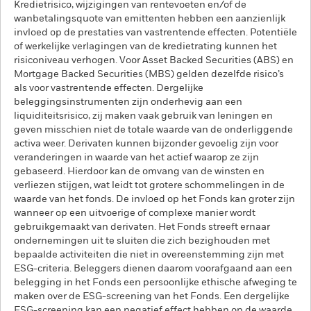
Kredietrisico, wijzigingen van rentevoeten en/of de
wanbetalingsquote van emittenten hebben een aanzienlijk
invloed op de prestaties van vastrentende effecten. Potentiële
of werkelijke verlagingen van de kredietrating kunnen het
risiconiveau verhogen. Voor Asset Backed Securities (ABS) en
Mortgage Backed Securities (MBS) gelden dezelfde risico’s
als voor vastrentende effecten. Dergelijke
beleggingsinstrumenten zijn onderhevig aan een
liquiditeitsrisico, zij maken vaak gebruik van leningen en
geven misschien niet de totale waarde van de onderliggende
activa weer. Derivaten kunnen bijzonder gevoelig zijn voor
veranderingen in waarde van het actief waarop ze zijn
gebaseerd. Hierdoor kan de omvang van de winsten en
verliezen stijgen, wat leidt tot grotere schommelingen in de
waarde van het fonds. De invloed op het Fonds kan groter zijn
wanneer op een uitvoerige of complexe manier wordt
gebruikgemaakt van derivaten. Het Fonds streeft ernaar
ondernemingen uit te sluiten die zich bezighouden met
bepaalde activiteiten die niet in overeenstemming zijn met
ESG-criteria. Beleggers dienen daarom voorafgaand aan een
belegging in het Fonds een persoonlijke ethische afweging te
maken over de ESG-screening van het Fonds. Een dergelijke
ESG-screening kan een negatief effect hebben op de waarde