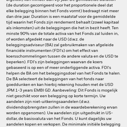
(de duration gecorrigeerd voor het proportionele deel dat
elke belegging binnen het Fonds vormt) bedraagt niet meer
dan drie jaar. Duration is een maatstaf voor de gemiddelde
tijd waarin het Fonds zijn rendement behaalt (zowel kapitaal
als inkomsten) uit de beleggingen die het in bezit heeft. Ten
minste 90% van de totale activa van het Fonds zal luiden in,
of worden afgedekt naar de USD (d.w.z. de
beleggingsadviseur (BA) zal gebruikmaken van afgeleide
financiële instrumenten (FDI's) om het effect van
koersschommelingen tussen de andere valuta en de USD te
beperken). FDI's zijn beleggingen waarvan de koers
gebaseerd is op een of meer onderliggende activa. FDI's
helpen de BA om het beleggingsdoel van het Fonds te halen.
De BA selecteert de beleggingen van het fonds naar
goeddunken en kan hierbij rekening houden met de USD
JPM 1-3 years EMBI GD. Aanbeveling: Dit Fonds is mogelijk
niet geschikt voor een belegging op korte termijn. Uw
aandelen zijn niet-uitkeringsaandelen (d.w.z.
dividendopbrengsten zullen in de waardeberekening ervan
worden opgenomen). Uw aandelen zijn uitgedrukt in US-
dollar, de basisvaluta van het Fonds. U kunt dagelijks uw
aandelen kopen en verkopen. De minimale initiële belegging