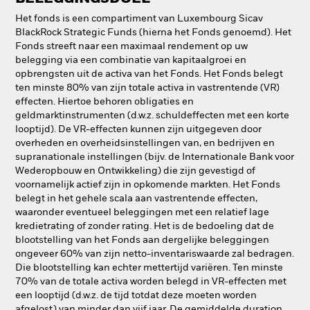
Het fonds is een compartiment van Luxembourg Sicav
BlackRock Strategic Funds (hierna het Fonds genoemd). Het
Fonds streeft naar een maximaal rendement op uw
belegging via een combinatie van kapitaalgroei en
opbrengsten uit de activa van het Fonds. Het Fonds belegt
ten minste 80% van zijn totale activa in vastrentende (VR)
effecten. Hiertoe behoren obligaties en
geldmarktinstrumenten (d.w.z. schuldeffecten met een korte
looptijd). De VR-effecten kunnen zijn uitgegeven door
overheden en overheidsinstellingen van, en bedrijven en
supranationale instellingen (bijv. de Internationale Bank voor
Wederopbouw en Ontwikkeling) die zijn gevestigd of
voornamelijk actief zijn in opkomende markten. Het Fonds
belegt in het gehele scala aan vastrentende effecten,
waaronder eventueel beleggingen met een relatief lage
kredietrating of zonder rating. Het is de bedoeling dat de
blootstelling van het Fonds aan dergelijke beleggingen
ongeveer 60% van zijn netto-inventariswaarde zal bedragen.
Die blootstelling kan echter mettertijd variëren. Ten minste
70% van de totale activa worden belegd in VR-effecten met
een looptijd (d.w.z. de tijd totdat deze moeten worden
afgelost) van minder dan vijf jaar. De gemiddelde duration