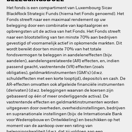
Het fonds is een compartiment van Luxembourg Sicav
BlackRock Strategic Funds (hierna het Fonds genoemd). Het
Fonds streeft naar een maximaal rendement op uw
belegging door een combinatie van kapitaalgroei en
opbrengsten uit de activa van het Fonds. Het Fonds streeft
naar een blootstelling van ten minste 70% aan bedrijven
gevestigd of voornamelijk actief in opkomende markten. Dit
wordt bereikt door ten minste 70% van het totale
fondsvermogen te beleggen in aandeleneffecten (bijv.
aandelen), aandelengerelateerde (AR) effecten, en, indien
passend geacht, vastrentende (VR) effecten (zoals
obligaties), geldmarktinstrumenten (GMI's) (d.w.z.
schuldeffecten met een korte looptijd), deposito’s en cash. De
AR-effecten omvatten ook afgeleide financiële instrumenten
(derivaten) (d.w.z. beleggingen waarvan de koersen zijn
gebaseerd op één of meer onderliggende activa). De
vastrentende effecten en geldmarktinstrumenten worden
uitgegeven door overheden, overheidsinstellingen, bedrijven
en supranationale instellingen (bijv. de Internationale Bank
voor Wederopbouw en Ontwikkeling) en beschikken op het
moment van de aankoop over een rating van
beleggingskwaliteit (d.w.z. dat zij voldoen aan een