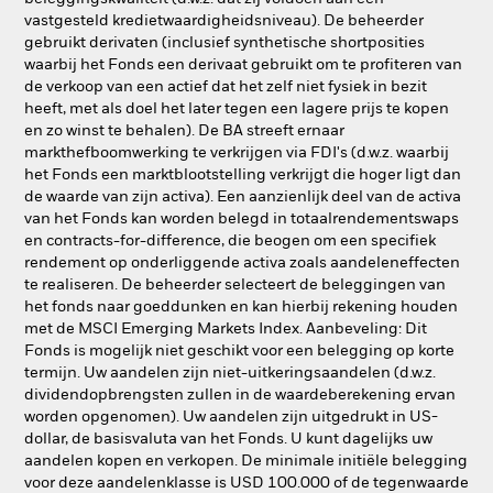
vastgesteld kredietwaardigheidsniveau). De beheerder
gebruikt derivaten (inclusief synthetische shortposities
waarbij het Fonds een derivaat gebruikt om te profiteren van
de verkoop van een actief dat het zelf niet fysiek in bezit
heeft, met als doel het later tegen een lagere prijs te kopen
en zo winst te behalen). De BA streeft ernaar
markthefboomwerking te verkrijgen via FDI's (d.w.z. waarbij
het Fonds een marktblootstelling verkrijgt die hoger ligt dan
de waarde van zijn activa). Een aanzienlijk deel van de activa
van het Fonds kan worden belegd in totaalrendementswaps
en contracts-for-difference, die beogen om een specifiek
rendement op onderliggende activa zoals aandeleneffecten
te realiseren. De beheerder selecteert de beleggingen van
het fonds naar goeddunken en kan hierbij rekening houden
met de MSCI Emerging Markets Index. Aanbeveling: Dit
Fonds is mogelijk niet geschikt voor een belegging op korte
termijn. Uw aandelen zijn niet-uitkeringsaandelen (d.w.z.
dividendopbrengsten zullen in de waardeberekening ervan
worden opgenomen). Uw aandelen zijn uitgedrukt in US-
dollar, de basisvaluta van het Fonds. U kunt dagelijks uw
aandelen kopen en verkopen. De minimale initiële belegging
voor deze aandelenklasse is USD 100.000 of de tegenwaarde