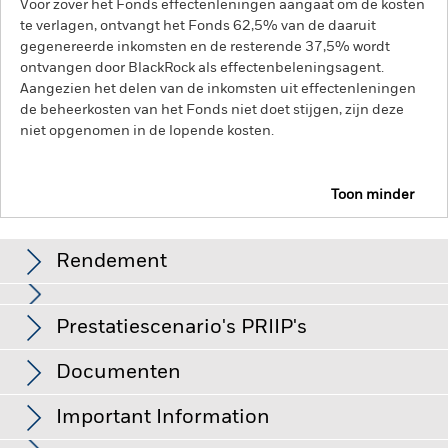
Voor zover het Fonds effectenleningen aangaat om de kosten
te verlagen, ontvangt het Fonds 62,5% van de daaruit
gegenereerde inkomsten en de resterende 37,5% wordt
ontvangen door BlackRock als effectenbeleningsagent.
Aangezien het delen van de inkomsten uit effectenleningen
de beheerkosten van het Fonds niet doet stijgen, zijn deze
niet opgenomen in de lopende kosten.
Toon minder
BGF Emerging Markets Local Currency Bond Fund
Rendement
Rendement
Prestatiescenario's PRIIP's
Veranderingen in rentetarieven, kredietrisico's en/of de
wanbetalingsquote van emittenten hebben een aanzienlijk
invloed op de prestaties van vastrentende effecten.
Deze grafiek toont de prestatie van het product als het
Documenten
Vastrentende effecten met een rating lager dan
procentuele verlies of de winst per jaar over de afgelopen
De EU-verordening betreffende verpakte
beleggingskwaliteit kunnen gevoeliger zijn voor
10 jaar vergeleken met de benchmark. Het kan u helpen
veranderingen in deze risico's dan vastrentende effecten met
retailbeleggingsproducten en verzekeringsgebaseerde
Important Information
een hogere rating. Potentiële of werkelijke verlagingen van de
om te beoordelen hoe het product in het verleden werd
beleggingsproducten (Packaged retail and insurance-based
BGF Emerging Markets Local Currency Bond
kredietrating kunnen het risiconiveau verhogen.
Opkomende