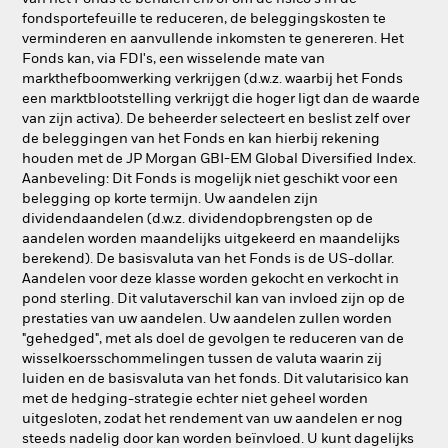
fondsportefeuille te reduceren, de beleggingskosten te
verminderen en aanvullende inkomsten te genereren. Het
Fonds kan, via FDI's, een wisselende mate van
markthefboomwerking verkrijgen (d.w.z. waarbij het Fonds
een marktblootstelling verkrijgt die hoger ligt dan de waarde
van zijn activa). De beheerder selecteert en beslist zelf over
de beleggingen van het Fonds en kan hierbij rekening
houden met de JP Morgan GBI-EM Global Diversified Index.
Aanbeveling: Dit Fonds is mogelijk niet geschikt voor een
belegging op korte termijn. Uw aandelen zijn
dividendaandelen (d.w.z. dividendopbrengsten op de
aandelen worden maandelijks uitgekeerd en maandelijks
berekend). De basisvaluta van het Fonds is de US-dollar.
Aandelen voor deze klasse worden gekocht en verkocht in
pond sterling. Dit valutaverschil kan van invloed zijn op de
prestaties van uw aandelen. Uw aandelen zullen worden
"gehedged", met als doel de gevolgen te reduceren van de
wisselkoersschommelingen tussen de valuta waarin zij
luiden en de basisvaluta van het fonds. Dit valutarisico kan
met de hedging-strategie echter niet geheel worden
uitgesloten, zodat het rendement van uw aandelen er nog
steeds nadelig door kan worden beïnvloed. U kunt dagelijks