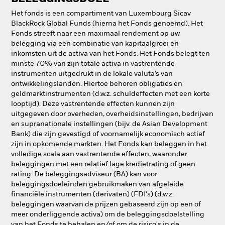
Het fonds is een compartiment van Luxembourg Sicav
BlackRock Global Funds (hierna het Fonds genoemd). Het
Fonds streeft naar een maximaal rendement op uw
belegging via een combinatie van kapitaalgroei en
inkomsten uit de activa van het Fonds. Het Fonds belegt ten
minste 70% van zijn totale activa in vastrentende
instrumenten uitgedrukt in de lokale valuta’s van
ontwikkelingslanden. Hiertoe behoren obligaties en
geldmarktinstrumenten (d.w.z. schuldeffecten met een korte
looptijd). Deze vastrentende effecten kunnen zijn
uitgegeven door overheden, overheidsinstellingen, bedrijven
en supranationale instellingen (bijv. de Asian Development
Bank) die zijn gevestigd of voornamelijk economisch actief
zijn in opkomende markten. Het Fonds kan beleggen in het
volledige scala aan vastrentende effecten, waaronder
beleggingen met een relatief lage kredietrating of geen
rating. De beleggingsadviseur (BA) kan voor
beleggingsdoeleinden gebruikmaken van afgeleide
financiële instrumenten (derivaten) (FDI's) (d.w.z.
beleggingen waarvan de prijzen gebaseerd zijn op een of
meer onderliggende activa) om de beleggingsdoelstelling
van het Fonds te behalen en/of om de risico's in de