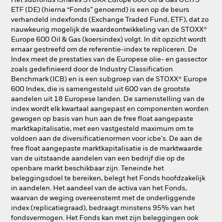
Het subfonds iShares STOXX Europe 600 Oil & Gas UCITS
ETF (DE) (hierna “Fonds” genoemd) is een op de beurs
verhandeld indexfonds (Exchange Traded Fund, ETF), dat zo
nauwkeurig mogelijk de waardeontwikkeling van de STOXX®
Europe 600 Oil & Gas (koersindex) volgt. In dit opzicht wordt
ernaar gestreefd om de referentie-index te repliceren. De
Index meet de prestaties van de Europese olie- en gassector
zoals gedefinieerd door de Industry Classification
Benchmark (ICB) en is een subgroep van de STOXX® Europe
600 Index, die is samengesteld uit 600 van de grootste
aandelen uit 18 Europese landen. De samenstelling van de
index wordt elk kwartaal aangepast en componenten worden
gewogen op basis van hun aan de free float aangepaste
marktkapitalisatie, met een vastgesteld maximum om te
voldoen aan de diversificatienormen voor icbe's. De aan de
free float aangepaste marktkapitalisatie is de marktwaarde
van de uitstaande aandelen van een bedrijf die op de
openbare markt beschikbaar zijn. Teneinde het
beleggingsdoel te bereiken, belegt het Fonds hoofdzakelijk
in aandelen. Het aandeel van de activa van het Fonds,
waarvan de weging overeenstemt met de onderliggende
index (replicatiegraad), bedraagt minstens 95% van het
fondsvermogen. Het Fonds kan met zijn beleggingen ook