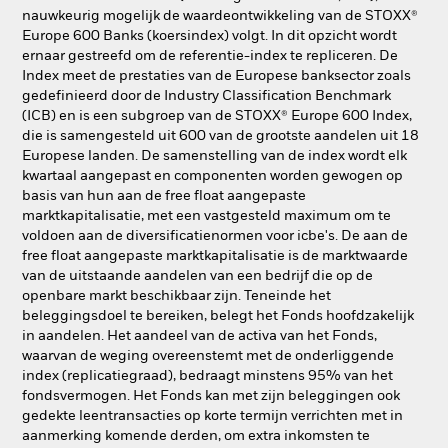
nauwkeurig mogelijk de waardeontwikkeling van de STOXX®
Europe 600 Banks (koersindex) volgt. In dit opzicht wordt
ernaar gestreefd om de referentie-index te repliceren. De
Index meet de prestaties van de Europese banksector zoals
gedefinieerd door de Industry Classification Benchmark
(ICB) en is een subgroep van de STOXX® Europe 600 Index,
die is samengesteld uit 600 van de grootste aandelen uit 18
Europese landen. De samenstelling van de index wordt elk
kwartaal aangepast en componenten worden gewogen op
basis van hun aan de free float aangepaste
marktkapitalisatie, met een vastgesteld maximum om te
voldoen aan de diversificatienormen voor icbe's. De aan de
free float aangepaste marktkapitalisatie is de marktwaarde
van de uitstaande aandelen van een bedrijf die op de
openbare markt beschikbaar zijn. Teneinde het
beleggingsdoel te bereiken, belegt het Fonds hoofdzakelijk
in aandelen. Het aandeel van de activa van het Fonds,
waarvan de weging overeenstemt met de onderliggende
index (replicatiegraad), bedraagt minstens 95% van het
fondsvermogen. Het Fonds kan met zijn beleggingen ook
gedekte leentransacties op korte termijn verrichten met in
aanmerking komende derden, om extra inkomsten te