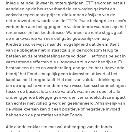
inleg uiteindelijk weer kunt terugkrijgen. ETF's worden net als
aandelen op de beurs verhandeld en worden gekocht en
verkocht tegen marktprijzen, die kunnen afwijken van de
netto-inventariswaarde van de ETF's. Twee belangrijke risico's
verbonden aan beleggingen in vastrentende waarden zijn het
renterisico en het kredietrisico. Wanneer de rente stijgt, gaat
de marktwaarde van een obligatie gewoonlijk omlaag.
Kredietrisico verwijst naar de mogelijkheid dat de emittent
van de obligatie niet in staat zal zijn de hoofdsom terug te
betalen en de rentebetalingen te voldoen. Het fonds belegt in
vastrentende effecten die uitgegeven zijn door bedrijven. Er
bestaat een risico op wanbetaling, aangezien het uitgevende
bedrijf het Fonds mogelijk geen inkomsten uitkeert of het
kapitaal niet terugbetaalt. Het doel van valuta-afdekking is
om de impact te verminderen van wisselkoersschommelingen
tussen de basisvaluta en de valuta's waarin een deel of alle
onderliggende beleggingen worden verhandeld; deze impact
kan echter niet volledig worden geëlimineerd. Afhankelijk van
de wisselkoersen kan dit een positieve of negatieve invloed
hebben op de prestaties van het Fonds.
Alle aandelenklassen met valutahedging van dit fonds