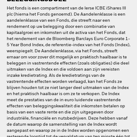
Het fonds is een compartiment van de Ierse ICBE iShares III
plc (hierna het Fonds genoemd). De Aandelenklasse is een
aandelenklasse van een Fonds, die streeft naar een
rendement op uw belegging door een combinatie van
kapitaalgroei en inkomsten uit de activa van het Fonds, dat
het rendement van de Bloomberg Barclays Euro Corporate 1-
5 Year Bond Index, de referentie-index van het Fonds (Index),
weerspiegelt. De Aandelenklasse, via het Fonds, streeft
ernaar om voor zover dit mogelijk en praktisch haalbaar is te
beleggen in vastrentende effecten (zoals obligaties) die deel
uitmaken van de Index en die voldoen aan zijn vereisten
inzake kredietrating. Als de kredietratings van de
vastrentende effecten worden verlaagd, kan het Fonds ze
blijven houden tot ze niet langer deel uitmaken van de Index
en het praktisch haalbaar is om ze te verkopen. De Index
meet de prestaties van de in euro luidende vastrentende
effecten van beleggingskwaliteit die inkomsten betalen op
basis van een vaste rente en die zijn uitgegeven door
industriële, financiële en nutsbedrijven. Deze hebben vanaf
de datum waarop de samenstelling van de Index wordt
aangepast en waarop ze in de Index worden opgenomen een
resterende looptijd tot de vervaldatum van ten minste één tot