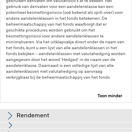
gebruiken derivaten om valutarisico's af te dekken. Het
gebruik van derivaten voor een aandelenklasse kan een
potentieel besmettingsrisico (ook bekend als spill-over) voor
andere aandelenklassen in het fonds betekenen. De
beheermaatschappij van het fonds waarborgt dat er
geschikte procedures worden gebruikt om het
besmettingsrisico voor andere aandelenklassen te
minimaliseren. Via het uitklapvakje direct onder de naam van
het fonds, kunt u een lijst van alle aandelenklassen in het
fonds bekijken – aandelenklassen met valutahedging worden
aangegeven door het woord 'Hedged' in de naam van de
aandelenklasse. Daarnaast is een volledige lijst van alle
aandelenklassen met valutahedging op aanvraag
verkrijgbaar bij de beheermaatschappij van het fonds.
Toon minder
iShares € Corp Bond 1-5yr UCITS ETF
Rendement
Rendement