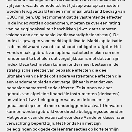
vijf jaar (d.w.z. de periode tot het tijdstip waarop ze moeten
worden terugbetaald) en een minimaal uitstaand bedrag van
€300 miljoen. Op het moment dat de vastrentende effecten
in de Index worden opgenomen, moeten ze over een rating
van beleggingskwaliteit beschikken (d.w.z. dat ze moeten
voldoen aan een bepaald kredietwaardigheidsniveau). De
Index is gewogen voor marktkapitalisatie. Marktkapitalisatie
is de marktwaarde van de uitstaande obligatie-uitgifte. Het
Fonds maakt gebruik van optimalisatietechnieken om een
rendement te behalen dat vergelijkbaar is met dat van zijn
Index. Deze technieken kunnen onder meer bestaan in de
strategische selectie van bepaalde effecten die deel
uitmaken van de Index of andere vastrentende effecten die
een rendement bieden dat vergelijkbaar is met dat van
bepaalde samenstellende effecten. Ze kunnen ook het
gebruik van afgeleide financiële instrumenten (derivaten)
omvatten (d.w.z. beleggingen waarvan de koersen zijn
gebaseerd op een of meer onderliggende activa). Derivaten
kunnen worden gebruikt voor directe beleggingsdoeleinden.
Het gebruik van derivaten zal voor deze Aandelenklasse naar
verwachting beperkt zijn. Het Fonds kan met zijn
beleggingen ook gedekte leentransacties op korte termijn