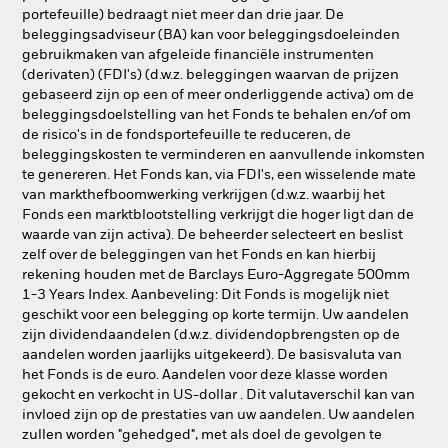
portefeuille) bedraagt niet meer dan drie jaar. De
beleggingsadviseur (BA) kan voor beleggingsdoeleinden
gebruikmaken van afgeleide financiële instrumenten
(derivaten) (FDI's) (d.w.z. beleggingen waarvan de prijzen
gebaseerd zijn op een of meer onderliggende activa) om de
beleggingsdoelstelling van het Fonds te behalen en/of om
de risico's in de fondsportefeuille te reduceren, de
beleggingskosten te verminderen en aanvullende inkomsten
te genereren. Het Fonds kan, via FDI's, een wisselende mate
van markthefboomwerking verkrijgen (d.w.z. waarbij het
Fonds een marktblootstelling verkrijgt die hoger ligt dan de
waarde van zijn activa). De beheerder selecteert en beslist
zelf over de beleggingen van het Fonds en kan hierbij
rekening houden met de Barclays Euro-Aggregate 500mm
1-3 Years Index. Aanbeveling: Dit Fonds is mogelijk niet
geschikt voor een belegging op korte termijn. Uw aandelen
zijn dividendaandelen (d.w.z. dividendopbrengsten op de
aandelen worden jaarlijks uitgekeerd). De basisvaluta van
het Fonds is de euro. Aandelen voor deze klasse worden
gekocht en verkocht in US-dollar . Dit valutaverschil kan van
invloed zijn op de prestaties van uw aandelen. Uw aandelen
zullen worden "gehedged", met als doel de gevolgen te