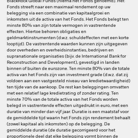
BlackRock Global Funds (hierna het Fonds genoemd). Het
Fonds streeft naar een maximaal rendement op uw
belegging via een combinatie van kapitaalgroei en
inkomsten uit de activa van het Fonds. Het Fonds belegt ten
minste 80% van zijn totale vermogen in vastrentende
effecten. Hiertoe behoren obligaties en
geldmarktinstrumenten (d.w.z. schuldeffecten met een korte
looptijd). De vastrentende waarden kunnen zijn uitgegeven
door overheden en overheidsinstanties, bedrijven en
supranationale organisaties (bijv. de International Bank for
Reconstruction and Development), gevestigd in landen
binnen of buiten de eurozone. Ten minste 80% van de totale
activa van het Fonds zijn van investment grade (d.w.z. dat zij
voldoen aan een vastgesteld niveau van kredietwaardigheid)
ten tijde van de aankoop. De rest kan beleggingen omvatten
met een relatief lage kredietrating of zonder rating. Ten
minste 70% van de totale activa van het Fonds worden
belegd in vastrentende effecten uitgedrukt in euro, met een
duratie van minder dan vijf jaar. Duratie is een maatstaf voor
de gemiddelde tijd waarin het Fonds zijn rendement behaalt
(zowel kapitaal als inkomsten) op de belegging. De
gemiddelde duratie (de duratie gecorrigeerd voor het
proportionele deel dat elke belegging vormt binnen de