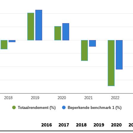
ies.
 Range: -20 to 15.
2018
2019
2020
2021
2022
Totaalrendement (%)
Beperkende benchmark 1 (%)
2016
2017
2018
2019
2020
2