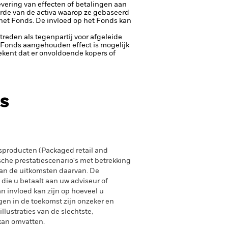
 levering van effecten of betalingen aan
arde van de activa waarop ze gebaseerd
n het Fonds. De invloed op het Fonds kan
ptreden als tegenpartij voor afgeleide
et Fonds aangehouden effect is mogelijk
etekent dat er onvoldoende kopers of
s
producten (Packaged retail and
sche prestatiescenario's met betrekking
an de uitkomsten daarvan. De
 die u betaalt aan uw adviseur of
n invloed kan zijn op hoeveel u
gen in de toekomst zijn onzeker en
lustraties van de slechtste,
 kan omvatten.