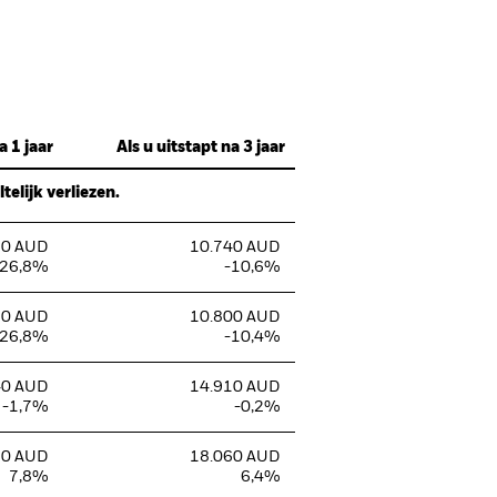
a 1 jaar
Als u uitstapt na 3 jaar
elijk verliezen.
80 AUD
10.740 AUD
-26,8%
-10,6%
80 AUD
10.800 AUD
-26,8%
-10,4%
40 AUD
14.910 AUD
-1,7%
-0,2%
70 AUD
18.060 AUD
7,8%
6,4%