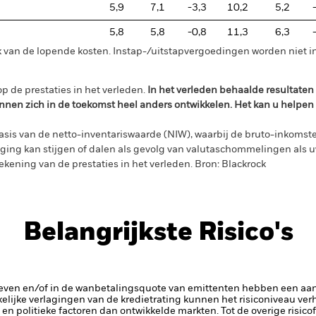
5,9
7,1
-3,3
10,2
5,2
5,8
5,8
-0,8
11,3
6,3
 van de lopende kosten. Instap-/uitstapvergoedingen worden niet 
p de prestaties in het verleden.
In het verleden behaalde resultate
nnen zich in de toekomst heel anders ontwikkelen. Het kan u helpen
sis van de netto-inventariswaarde (NIW), waarbij de bruto-inkomste
ing kan stijgen of dalen als gevolg van valutaschommelingen als 
ekening van de prestaties in het verleden. Bron: Blackrock
Belangrijkste Risico's
rieven en/of in de wanbetalingsquote van emittenten hebben een aanz
kelijke verlagingen van de kredietrating kunnen het risiconiveau ve
n politieke factoren dan ontwikkelde markten. Tot de overige risico