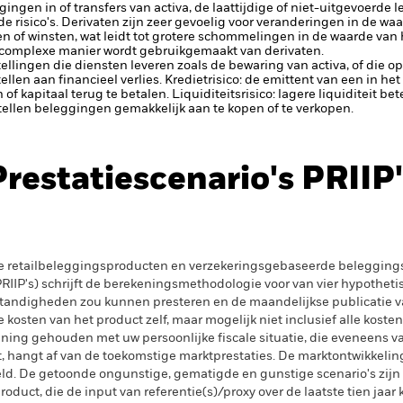
ggingen in of transfers van activa, de laattijdige of niet-uitgevoerde
 risico's.
Derivaten zijn zeer gevoelig voor veranderingen in de wa
zen of winsten, wat leidt tot grotere schommelingen in de waarde va
f complexe manier wordt gebruikgemaakt van derivaten.
tellingen die diensten leveren zoals de bewaring van activa, of die o
llen aan financieel verlies.
Kredietrisico: de emittent van een in h
n of kapitaal terug te betalen.
Liquiditeitsrisico: lagere liquiditeit b
stellen beleggingen gemakkelijk aan te kopen of te verkopen.
Prestatiescenario's PRIIP'
e retailbeleggingsproducten en verzekeringsgebaseerde beleggings
IIP's) schrijft de berekeningsmethodologie voor van vier hypotheti
tandigheden zou kunnen presteren en de maandelijkse publicatie v
kosten van het product zelf, maar mogelijk niet inclusief alle kosten
ening gehouden met uw persoonlijke fiscale situatie, die eveneens va
gt, hangt af van de toekomstige marktprestaties. De marktontwikkelin
. De getoonde ongunstige, gematigde en gunstige scenario's zijn il
oduct, die de input van referentie(s)/proxy over de laatste tien jaar