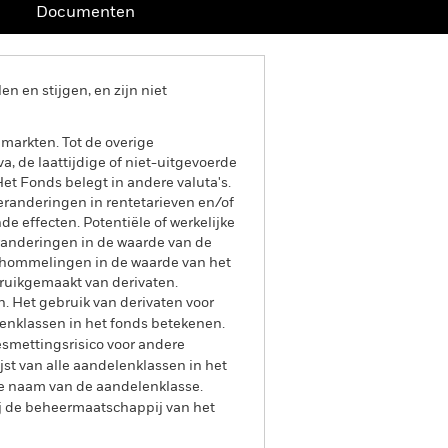
Documenten
 en stijgen, en zijn niet
markten. Tot de overige
va, de laattijdige of niet-uitgevoerde
et Fonds belegt in andere valuta's.
eranderingen in rentetarieven en/of
e effecten. Potentiële of werkelijke
eranderingen in de waarde van de
 schommelingen in de waarde van het
bruikgemaakt van derivaten.
n. Het gebruik van derivaten voor
lenklassen in het fonds betekenen.
smettingsrisico voor andere
jst van alle aandelenklassen in het
e naam van de aandelenklasse.
ij de beheermaatschappij van het