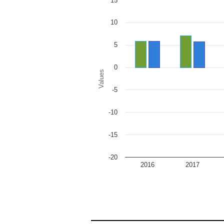
15
Bar chart with 2 data series.
The chart has 1 X axis displaying categor
The chart has 1 Y axis displaying Values.
10
5
0
Values
-5
-10
-15
-20
2016
2017
End of interactive chart.