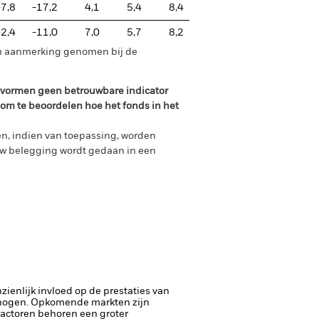
-7,8
-17,2
4,1
5,4
8,4
-2,4
-11,0
7,0
5,7
8,2
in aanmerking genomen bij de
n vormen geen betrouwbare indicator
 om te beoordelen hoe het fonds in het
n, indien van toepassing, worden
uw belegging wordt gedaan in een
ienlijk invloed op de prestaties van
rhogen.
Opkomende markten zijn
factoren behoren een groter