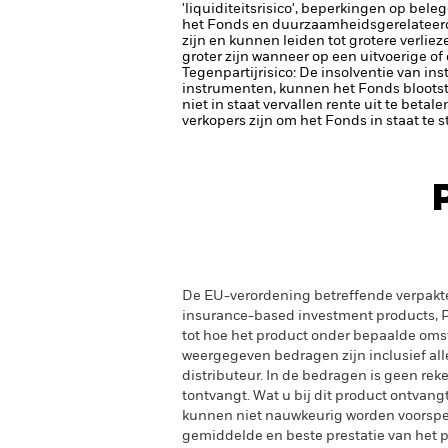
'liquiditeitsrisico', beperkingen op bele
het Fonds en duurzaamheidsgerelateerde
zijn en kunnen leiden tot grotere verlie
groter zijn wanneer op een uitvoerige o
Tegenpartijrisico: De insolventie van ins
instrumenten, kunnen het Fonds blootste
niet in staat vervallen rente uit te betale
verkopers zijn om het Fonds in staat te 
De EU-verordening betreffende verpakt
insurance-based investment products, PR
tot hoe het product onder bepaalde oms
weergegeven bedragen zijn inclusief alle 
distributeur. In de bedragen is geen rek
tontvangt. Wat u bij dit product ontvan
kunnen niet nauwkeurig worden voorspeld
gemiddelde en beste prestatie van het pr