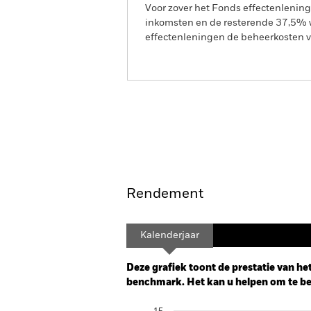
Voor zover het Fonds effectenlenin
inkomsten en de resterende 37,5% w
effectenleningen de beheerkosten va
BGF Asian Tiger Bond Fun
Overzicht
Rendement
Kalenderjaar
Deze grafiek toont de prestatie van het
benchmark. Het kan u helpen om te beo
Chart