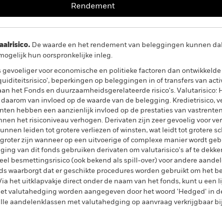
Rendement
lrisico.
De waarde en het rendement van beleggingen kunnen dalen
ogelijk hun oorspronkelijke inleg.
evoeliger voor economische en politieke factoren dan ontwikkelde 
quiditeitsrisico', beperkingen op beleggingen in of transfers van acti
aan het Fonds en duurzaamheidsgerelateerde risico's. Valutarisico: H
 daarom van invloed op de waarde van de belegging. Kredietrisico, v
ten hebben een aanzienlijk invloed op de prestaties van vastrentend
nnen het risiconiveau verhogen. Derivaten zijn zeer gevoelig voor v
unnen leiden tot grotere verliezen of winsten, wat leidt tot grotere
groter zijn wanneer op een uitvoerige of complexe manier wordt ge
ing van dit fonds gebruiken derivaten om valutarisico's af te dekke
el besmettingsrisico (ook bekend als spill-over) voor andere aande
s waarborgt dat er geschikte procedures worden gebruikt om het be
a het uitklapvakje direct onder de naam van het fonds, kunt u een li
met valutahedging worden aangegeven door het woord 'Hedged' in d
n alle aandelenklassen met valutahedging op aanvraag verkrijgbaar b