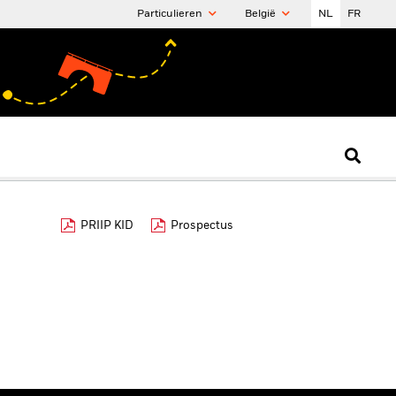
Particulieren
België
NL
FR
PRIIP KID
Prospectus