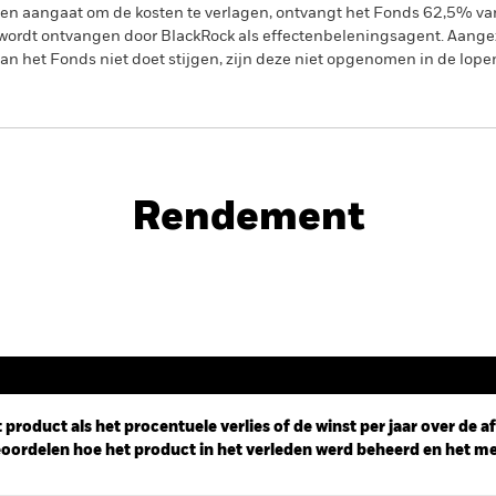
gen aangaat om de kosten te verlagen, ontvangt het Fonds 62,5% v
ordt ontvangen door BlackRock als effectenbeleningsagent. Aangez
n het Fonds niet doet stijgen, zijn deze niet opgenomen in de lope
PRIIP KID
d
Rendement
Rendement
 product als het procentuele verlies of de winst per jaar over de 
ordelen hoe het product in het verleden werd beheerd en het me