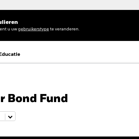
ulieren
ient u uw
gebruikerstype
te veranderen.
Educatie
er Bond Fund