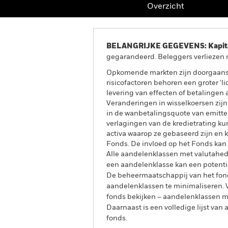
Overzicht
BELANGRIJKE GEGEVENS: Kapitaa
gegarandeerd. Beleggers verliezen m
Opkomende markten zijn doorgaans g
risicofactoren behoren een groter 'li
levering van effecten of betalingen 
Veranderingen in wisselkoersen zijn
in de wanbetalingsquote van emitten
verlagingen van de kredietrating ku
activa waarop ze gebaseerd zijn en k
Fonds. De invloed op het Fonds kan 
Alle aandelenklassen met valutahedg
een aandelenklasse kan een potentie
De beheermaatschappij van het fond
aandelenklassen te minimaliseren. Vi
fonds bekijken – aandelenklassen 
Daarnaast is een volledige lijst va
fonds.