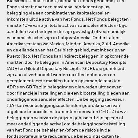
BlackRock Global Funds (hierna het Fonds genoemd). Het
Fonds streeft naar een maximaal rendement op uw
belegging via een combinatie van kapitaalgroei en
inkomsten uit de activa van het Fonds. Het Fonds belegt ten
minste 70% van zijn totale activa in aandeleneffecten (bijv.
aandelen) van bedrijven die zijn gevestigd of voornamelijk
economisch actief zijn in Latijns-Amerika. Onder Latijns-
Amerika verstaan we Mexico, Midden-Amerika, Zuid-Amerika
en de eilanden van het Caribisch gebied, met inbegrip van
Puerto Rico. Het Fonds kan indirect beleggen in opkomende
markten door te beleggen in American Depository Receipts
(ADR) en Global Depositary Receipts (GDR), die genoteerd
zijn aan of verhandeld worden op effectenbeurzen en
gereglementeerde markten buiten opkomende markten.
ADR's en GDR's zijn beleggingen die worden uitgegeven
door financiële instellingen die een blootstelling bieden aan
onderliggende aandeleneffecten. De beleggingsadviseur
(BA) kan voor beleggingsdoeleinden gebruikmaken van
afgeleide financiële instrumenten (derivaten) (FDI's) (d.w.z.
beleggingen waarvan de prijzen gebaseerd zijn op een of
meer onderliggende activa) om de beleggingsdoelstelling
van het Fonds te behalen en/of om de risico's in de
fondsportefeuille te reduceren, de beleggingskosten te