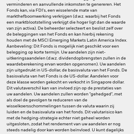
verminderen en aanvullende inkomsten te genereren. Het
Fonds kan, via FDI's, een wisselende mate van
markthefboomwerking verkrijgen (d.w.z. waarbij het Fonds
een marktblootstelling verkrijgt die hoger ligt dan de waarde
van zijn activa). De beheerder selecteert en beslist zelf over
de beleggingen van het Fonds en kan hierbij rekening
houden met de MSCI Emerging Markets Latin America Index.
Aanbeveling: Dit Fonds is mogelijk niet geschikt voor een
belegging op korte termijn. Uw aandelen zijn niet-
uitkeringsaandelen (d.w.z. dividendopbrengsten zullen in de
waardeberekening ervan worden opgenomen). Uw aandelen
zijn uitgedrukt in US-dollar, de basisvaluta van het Fonds. De
basisvaluta van het Fonds is de US-dollar. Aandelen voor
deze klasse worden gekocht en verkocht in Singapore dollar.
Dit valutaverschil kan van invloed zijn op de prestaties van
uw aandelen. Uw aandelen zullen worden "gehedged", met
als doel de gevolgen te reduceren van de
wisselkoersschommelingen tussen de valuta waarin zij
luiden en de basisvaluta van het fonds. Dit valutarisico kan
met de hedging-strategie echter niet geheel worden
uitgesloten, zodat het rendement van uw aandelen er nog
steeds nadelig door kan worden beïnvloed. U kunt dagelijks