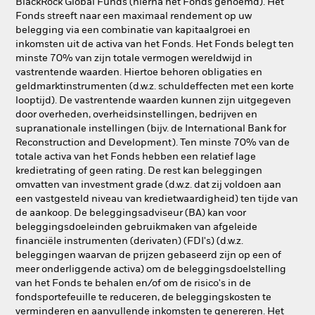
BlackRock Global Funds (hierna het Fonds genoemd). Het
Fonds streeft naar een maximaal rendement op uw
belegging via een combinatie van kapitaalgroei en
inkomsten uit de activa van het Fonds. Het Fonds belegt ten
minste 70% van zijn totale vermogen wereldwijd in
vastrentende waarden. Hiertoe behoren obligaties en
geldmarktinstrumenten (d.w.z. schuldeffecten met een korte
looptijd). De vastrentende waarden kunnen zijn uitgegeven
door overheden, overheidsinstellingen, bedrijven en
supranationale instellingen (bijv. de International Bank for
Reconstruction and Development). Ten minste 70% van de
totale activa van het Fonds hebben een relatief lage
kredietrating of geen rating. De rest kan beleggingen
omvatten van investment grade (d.w.z. dat zij voldoen aan
een vastgesteld niveau van kredietwaardigheid) ten tijde van
de aankoop. De beleggingsadviseur (BA) kan voor
beleggingsdoeleinden gebruikmaken van afgeleide
financiële instrumenten (derivaten) (FDI's) (d.w.z.
beleggingen waarvan de prijzen gebaseerd zijn op een of
meer onderliggende activa) om de beleggingsdoelstelling
van het Fonds te behalen en/of om de risico's in de
fondsportefeuille te reduceren, de beleggingskosten te
verminderen en aanvullende inkomsten te genereren. Het