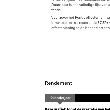
Daarnaast is een volledige lijst va
fonds.
Voor zover het Fonds effectenlenin
inkomsten en de resterende 37,5% w
effectenleningen de beheerkosten va
BGF Global Dynamic Equi
Overzicht
Rendement
Kalenderjaar
Deze grafiek toont de prestatie van het