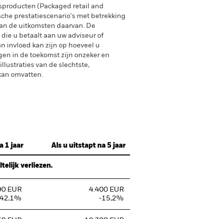
producten (Packaged retail and
sche prestatiescenario's met betrekking
an de uitkomsten daarvan. De
 die u betaalt aan uw adviseur of
n invloed kan zijn op hoeveel u
gen in de toekomst zijn onzeker en
lustraties van de slechtste,
 kan omvatten.
a 1 jaar
Als u uitstapt na 5 jaar
elijk verliezen.
90 EUR
4.400 EUR
-42,1%
-15,2%