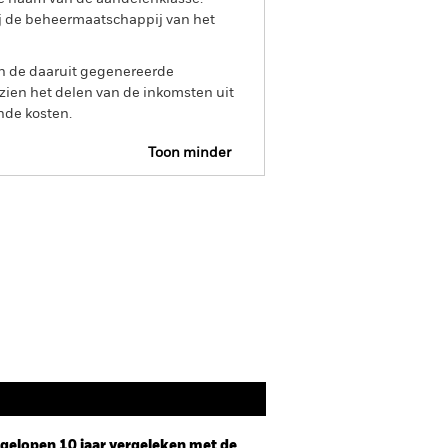
ij de beheermaatschappij van het
an de daaruit gegenereerde
ien het delen van de inkomsten uit
nde kosten.
Toon minder
Prospectus
Documenten
afgelopen 10 jaar vergeleken met de