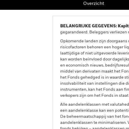
Overzicht
BELANGRIJKE GEGEVENS: Kapitaa
gegarandeerd. Beleggers verliezen m
Opkomende landen zijn doorgaans me
risicofactoren behoren een hoger liq
laattijdige of niet uitgevoerde lev
kan worden beïnvloed door dagelijks
en economisch nieuws, bedrijfsresul
middel van derivaten maakt het Fond
het Fonds gehedged is in waarde stij
insolvabiliteit van instellingen die 
instrumenten, kan het Fonds aan finan
verkopers zijn om het Fonds in staat
Alle aandelenklassen met valutahedg
een aandelenklasse kan een potentie
De beheermaatschappij van het fond
aandelenklassen te minimaliseren. Vi
fonds bekijken – aandelenklassen 