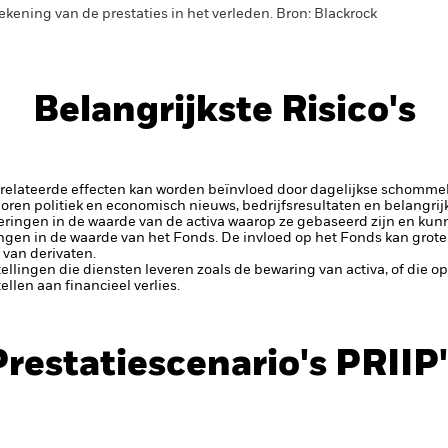
ekening van de prestaties in het verleden. Bron: Blackrock
Belangrijkste Risico's
elateerde effecten kan worden beïnvloed door dagelijkse schomme
horen politiek en economisch nieuws, bedrijfsresultaten en belangrij
eringen in de waarde van de activa waarop ze gebaseerd zijn en kunne
ingen in de waarde van het Fonds. De invloed op het Fonds kan groter
van derivaten.
tellingen die diensten leveren zoals de bewaring van activa, of die o
llen aan financieel verlies.
Prestatiescenario's PRIIP'