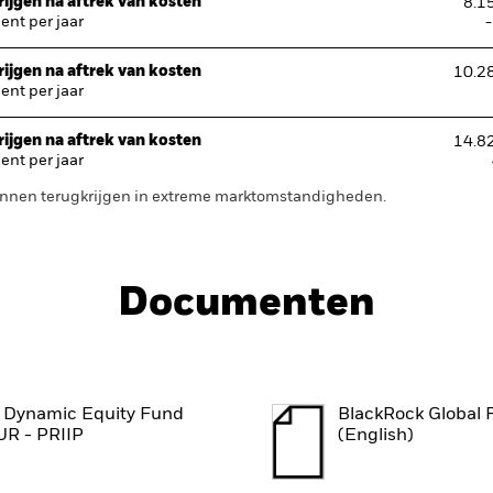
ijgen na aftrek van kosten
8.1
nt per jaar
ijgen na aftrek van kosten
10.2
nt per jaar
ijgen na aftrek van kosten
14.8
nt per jaar
 kunnen terugkrijgen in extreme marktomstandigheden.
Documenten
 Dynamic Equity Fund
BlackRock Global 
UR - PRIIP
(English)