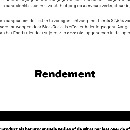
n alle aandelenklassen met valutahedging op aanvraag verkrijgbaar b
gen aangaat om de kosten te verlagen, ontvangt het Fonds 62,5% v
ordt ontvangen door BlackRock als effectenbeleningsagent. Aangez
n het Fonds niet doet stijgen, zijn deze niet opgenomen in de lope
PRIIP KID
ty Fund
Rendement
Rendement
 product als het procentuele verlies of de winst per jaar over de 