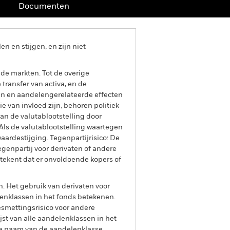
Documenten
 en stijgen, en zijn niet
de markten. Tot de overige
transfer van activa, en de
len en aandelengerelateerde effecten
 van invloed zijn, behoren politiek
an de valutablootstelling door
Als de valutablootstelling waartegen
aardestijging. Tegenpartijrisico: De
tegenpartij voor derivaten of andere
betekent dat er onvoldoende kopers of
n. Het gebruik van derivaten voor
lenklassen in het fonds betekenen.
smettingsrisico voor andere
jst van alle aandelenklassen in het
e naam van de aandelenklasse.