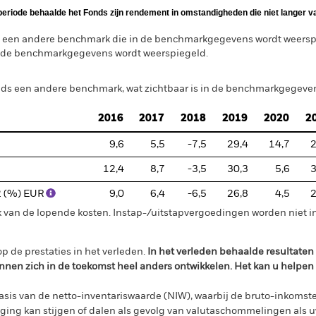
periode behaalde het Fonds zijn rendement in omstandigheden die niet langer va
 een andere benchmark die in de benchmarkgegevens wordt weersp
n de benchmarkgegevens wordt weerspiegeld.
nds een andere benchmark, wat zichtbaar is in de benchmarkgegeve
2016
2017
2018
2019
2020
2
9,6
5,5
-7,5
29,4
14,7
2
12,4
8,7
-3,5
30,3
5,6
3
 2 (%) EUR
9,0
6,4
-6,5
26,8
4,5
2
 van de lopende kosten. Instap-/uitstapvergoedingen worden niet 
p de prestaties in het verleden.
In het verleden behaalde resultate
nnen zich in de toekomst heel anders ontwikkelen. Het kan u helpen
sis van de netto-inventariswaarde (NIW), waarbij de bruto-inkomste
ing kan stijgen of dalen als gevolg van valutaschommelingen als 