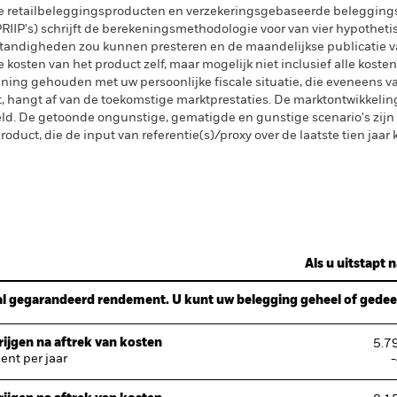
e retailbeleggingsproducten en verzekeringsgebaseerde beleggings
IIP's) schrijft de berekeningsmethodologie voor van vier hypotheti
tandigheden zou kunnen presteren en de maandelijkse publicatie v
kosten van het product zelf, maar mogelijk niet inclusief alle kosten
ening gehouden met uw persoonlijke fiscale situatie, die eveneens va
gt, hangt af van de toekomstige marktprestaties. De marktontwikkelin
. De getoonde ongunstige, gematigde en gunstige scenario's zijn il
oduct, die de input van referentie(s)/proxy over de laatste tien jaar
Als u uitstapt n
l gegarandeerd rendement. U kunt uw belegging geheel of gedeelt
ijgen na aftrek van kosten
5.7
nt per jaar