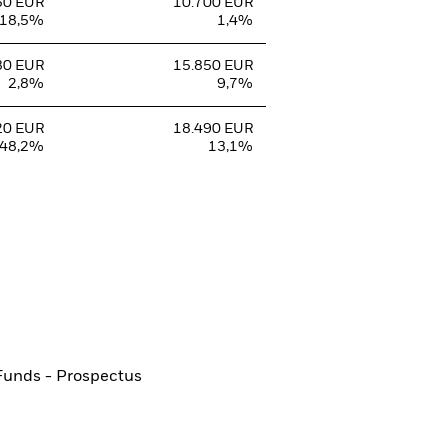
50 EUR
10.700 EUR
-18,5%
1,4%
80 EUR
15.850 EUR
2,8%
9,7%
20 EUR
18.490 EUR
48,2%
13,1%
Funds - Prospectus