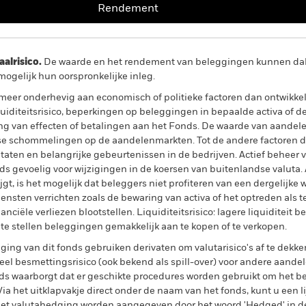
Rendement
lrisico.
De waarde en het rendement van beleggingen kunnen dalen
ogelijk hun oorspronkelijke inleg.
er onderhevig aan economisch of politieke factoren dan ontwikkel
uiditeitsrisico, beperkingen op beleggingen in bepaalde activa of de 
ering van effecten of betalingen aan het Fonds. De waarde van aande
e schommelingen op de aandelenmarkten. Tot de andere factoren die
taten en belangrijke gebeurtenissen in de bedrijven. Actief beheer v
s gevoelig voor wijzigingen in de koersen van buitenlandse valuta. 
gt, is het mogelijk dat beleggers niet profiteren van een dergelijke w
diensten verrichten zoals de bewaring van activa of het optreden als 
ciële verliezen blootstellen. Liquiditeitsrisico: lagere liquiditeit 
 te stellen beleggingen gemakkelijk aan te kopen of te verkopen.
ing van dit fonds gebruiken derivaten om valutarisico's af te dekke
el besmettingsrisico (ook bekend als spill-over) voor andere aande
s waarborgt dat er geschikte procedures worden gebruikt om het be
a het uitklapvakje direct onder de naam van het fonds, kunt u een li
met valutahedging worden aangegeven door het woord 'Hedged' in d