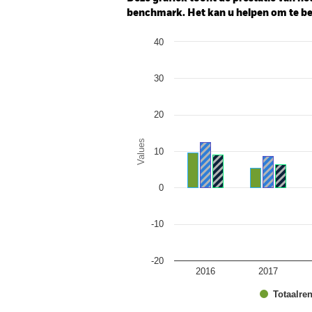
benchmark. Het kan u helpen om te beo
Chart
40
Bar chart with 3 data series.
The chart has 1 X axis displaying categor
The chart has 1 Y axis displaying Values.
30
20
Values
10
0
-10
-20
2016
2017
Totaalre