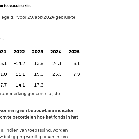
n toepassing zijn.
iegeld. *Vóór 29/apr/2024 gebruikte
ns.
021
2022
2023
2024
2025
5,1
-14,2
13,9
24,1
6,1
1,0
-11,1
19,3
25,3
7,9
7,7
-14,1
17,3
in aanmerking genomen bij de
n vormen geen betrouwbare indicator
 om te beoordelen hoe het fonds in het
n, indien van toepassing, worden
uw belegging wordt gedaan in een