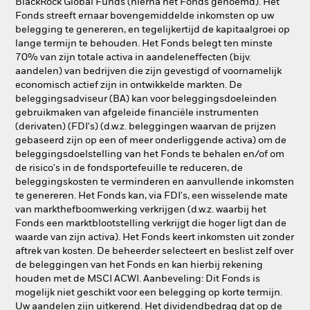
BlackRock Global Funds (hierna het Fonds genoemd). Het
Fonds streeft ernaar bovengemiddelde inkomsten op uw
belegging te genereren, en tegelijkertijd de kapitaalgroei op
lange termijn te behouden. Het Fonds belegt ten minste
70% van zijn totale activa in aandeleneffecten (bijv.
aandelen) van bedrijven die zijn gevestigd of voornamelijk
economisch actief zijn in ontwikkelde markten. De
beleggingsadviseur (BA) kan voor beleggingsdoeleinden
gebruikmaken van afgeleide financiële instrumenten
(derivaten) (FDI's) (d.w.z. beleggingen waarvan de prijzen
gebaseerd zijn op een of meer onderliggende activa) om de
beleggingsdoelstelling van het Fonds te behalen en/of om
de risico's in de fondsportefeuille te reduceren, de
beleggingskosten te verminderen en aanvullende inkomsten
te genereren. Het Fonds kan, via FDI's, een wisselende mate
van markthefboomwerking verkrijgen (d.w.z. waarbij het
Fonds een marktblootstelling verkrijgt die hoger ligt dan de
waarde van zijn activa). Het Fonds keert inkomsten uit zonder
aftrek van kosten. De beheerder selecteert en beslist zelf over
de beleggingen van het Fonds en kan hierbij rekening
houden met de MSCI ACWI. Aanbeveling: Dit Fonds is
mogelijk niet geschikt voor een belegging op korte termijn.
Uw aandelen zijn uitkerend. Het dividendbedrag dat op de