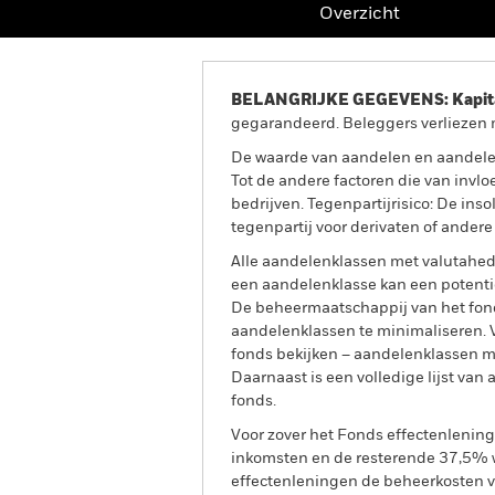
Overzicht
BELANGRIJKE GEGEVENS: Kapitaa
gegarandeerd. Beleggers verliezen m
De waarde van aandelen en aandele
Tot de andere factoren die van invlo
bedrijven. Tegenpartijrisico: De inso
tegenpartij voor derivaten of andere
Alle aandelenklassen met valutahedg
een aandelenklasse kan een potentie
De beheermaatschappij van het fond
aandelenklassen te minimaliseren. Vi
fonds bekijken – aandelenklassen 
Daarnaast is een volledige lijst va
fonds.
Voor zover het Fonds effectenlenin
inkomsten en de resterende 37,5% w
effectenleningen de beheerkosten va