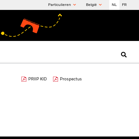
Particulieren
België
NL
FR
PRIIP KID
Prospectus