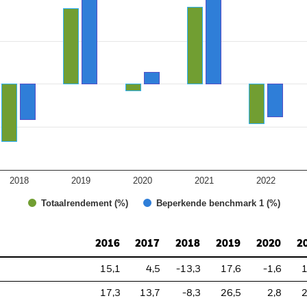
2018
2019
2020
2021
2022
Totaalrendement (%)
Beperkende benchmark 1 (%)
2016
2017
2018
2019
2020
2
15,1
4,5
-13,3
17,6
-1,6
1
17,3
13,7
-8,3
26,5
2,8
2