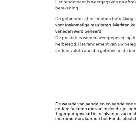
Het rendement is weergegeven na aftrek
berekening.
De getoonde cijfers hebben betrekking o
voor toekomstige resultaten. Markten ku
verleden werd beheerd
De prestaties worden weergegeven op ba
herbelegd. Het rendement van uw belegg
andere valuta dan die gebruikt in de ber
De waarde van aandelen en aandelenger
andere factoren die van invloed zijn, be
Tegenpartijrisico: De insolventie van ins
instrumenten, kunnen het Fonds blootste