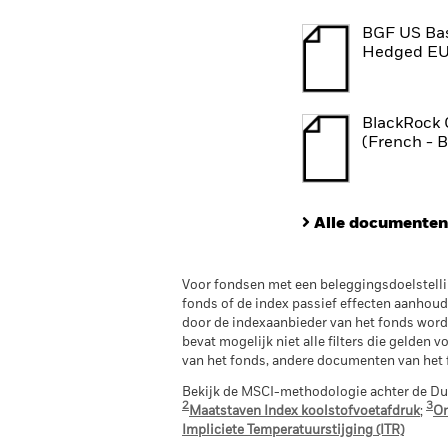
BGF US Bas
Hedged EU
BlackRock 
(French - 
Alle documenten
Voor fondsen met een beleggingsdoelstellin
fonds of de index passief effecten aanhoud
door de indexaanbieder van het fonds word
bevat mogelijk niet alle filters die gelden
van het fonds, andere documenten van het
Bekijk de MSCI-methodologie achter de Du
2
3
Maatstaven Index koolstofvoetafdruk
;
On
Impliciete Temperatuurstijging (ITR)