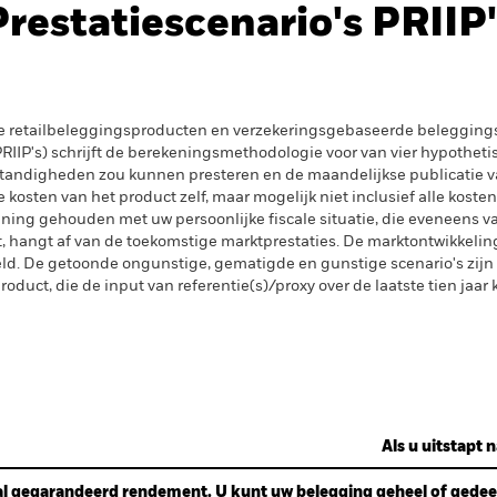
Prestatiescenario's PRIIP'
e retailbeleggingsproducten en verzekeringsgebaseerde beleggings
IIP's) schrijft de berekeningsmethodologie voor van vier hypotheti
tandigheden zou kunnen presteren en de maandelijkse publicatie v
kosten van het product zelf, maar mogelijk niet inclusief alle kosten
ening gehouden met uw persoonlijke fiscale situatie, die eveneens va
gt, hangt af van de toekomstige marktprestaties. De marktontwikkelin
. De getoonde ongunstige, gematigde en gunstige scenario's zijn il
oduct, die de input van referentie(s)/proxy over de laatste tien jaar
Als u uitstapt n
l gegarandeerd rendement. U kunt uw belegging geheel of gedeelt