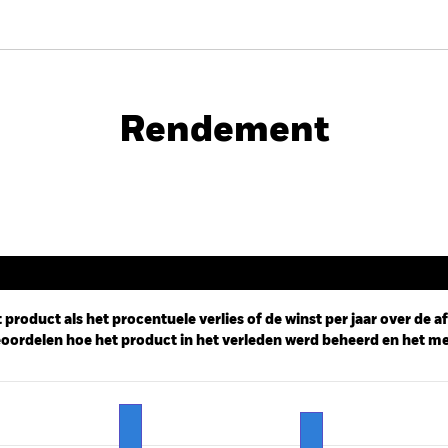
PRIIP KID
Rendement
Rendement
 product als het procentuele verlies of de winst per jaar over de 
ordelen hoe het product in het verleden werd beheerd en het me
ies.
 Range: -20 to 30.