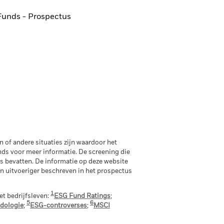
Funds - Prospectus
 of andere situaties zijn waardoor het
nds voor meer informatie. De screening die
 bevatten. De informatie op deze website
den uitvoeriger beschreven in het prospectus
1
t bedrijfsleven:
ESG Fund Ratings
;
5
6
dologie
;
ESG-controverses
;
MSCI