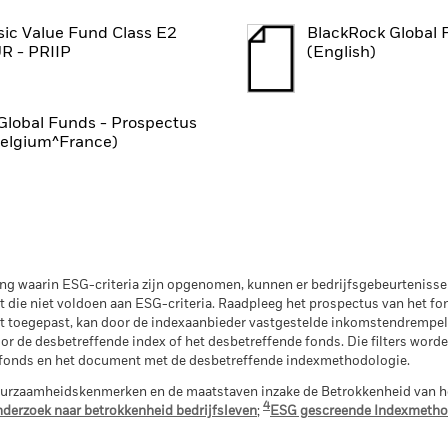
ic Value Fund Class E2
BlackRock Global 
R - PRIIP
(English)
Global Funds - Prospectus
Belgium^France)
g waarin ESG-criteria zijn opgenomen, kunnen er bedrijfsgebeurtenissen
t die niet voldoen aan ESG-criteria. Raadpleeg het prospectus van het fo
t toegepast, kan door de indexaanbieder vastgestelde inkomstendrempels
 voor de desbetreffende index of het desbetreffende fonds. Die filters wor
 fonds en het document met de desbetreffende indexmethodologie.
urzaamheidskenmerken en de maatstaven inzake de Betrokkenheid van he
4
derzoek naar betrokkenheid bedrijfsleven
;
ESG gescreende Indexmetho