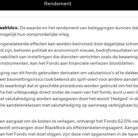
Rendement
lrisico.
De waarde en het rendement van beleggingen kunnen dalen
ogelijk hun oorspronkelijke inleg.
ngerelateerde effecten kan worden beïnvloed door dagelijkse sch
ed zijn, behoren politiek en economisch nieuws, bedrijfsresultaten 
lvabiliteit van instellingen die diensten verrichten zoals de bewaring
 instrumenten, kan het Fonds aan financiële verliezen blootstellen.
ing van dit fonds gebruiken derivaten om valutarisico's af te dekke
el besmettingsrisico (ook bekend als spill-over) voor andere aande
s waarborgt dat er geschikte procedures worden gebruikt om het be
a het uitklapvakje direct onder de naam van het fonds, kunt u een li
met valutahedging worden aangegeven door het woord 'Hedged' in d
n alle aandelenklassen met valutahedging op aanvraag verkrijgbaar b
gen aangaat om de kosten te verlagen, ontvangt het Fonds 62,5% v
ordt ontvangen door BlackRock als effectenbeleningsagent. Aangez
n het Fonds niet doet stijgen, zijn deze niet opgenomen in de lope