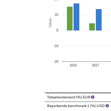
10
Values
0
-10
-20
2016
2017
End of interactive chart.
Totaalrendement (%) EUR
Beperkende benchmark 1 (%) USD