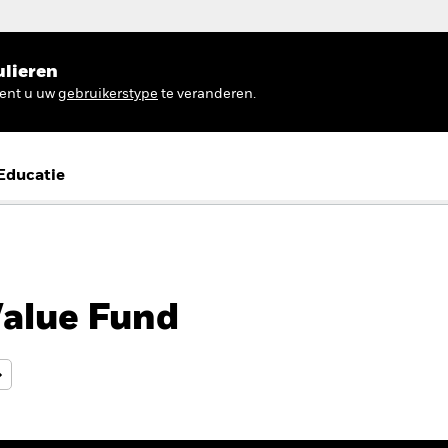
ulieren
ient u uw
gebruikerstype
te veranderen.
Educatie
Value Fund