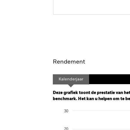
BGF US Basic Value Fund
Overzicht
Rendement
Kalenderjaar
Deze grafiek toont de prestatie van het
benchmark. Het kan u helpen om te beo
Chart
30
Bar chart with 2 data series.
The chart has 1 X axis displaying categor
The chart has 1 Y axis displaying Values.
20