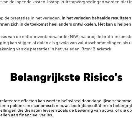
 van de lopende kosten. Instap-/uitstapvergoedingen worden niet 
p de prestaties in het verleden.
In het verleden behaalde resultate
nnen zich in de toekomst heel anders ontwikkelen. Het kan u helpen
sis van de netto-inventariswaarde (NIW), waarbij de bruto-inkomste
ing kan stijgen of dalen als gevolg van valutaschommelingen als 
ekening van de prestaties in het verleden. Bron: Blackrock
Belangrijkste Risico's
elateerde effecten kan worden beïnvloed door dagelijkse schomme
horen politiek en economisch nieuws, bedrijfsresultaten en belangrij
tellingen die diensten leveren zoals de bewaring van activa, of die o
llen aan financieel verlies.