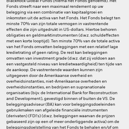
BlackRock Global Funds (hierna het Fonds genoemd). Het
Fonds streeft naar een maximaal rendement op uw
belegging via een combinatie van kapitaalgroei en
inkomsten uit de activa van het Fonds. Het Fonds belegt ten
minste 70% van zijn totale vermogen in vastrentende
effecten die zijn uitgedrukt in US-dollars. Hiertoe behoren
obligaties en geldmarktinstrumenten (d.w.z. schuldeffecten
met een korte looptijd). Ten minste 70% van de totale activa
van het Fonds omvatten beleggingen met een relatief lage
kredietrating of geen rating. De rest kan beleggingen
omvatten van investment grade (d.w.z. dat zij voldoen aan
een vastgesteld niveau van kredietwaardigheid) ten tijde van
de aankoop. De vastrentende waarden kunnen zijn
uitgegeven door de Amerikaanse overheid en
overheidsinstanties, niet-Amerikaanse overheden en
overheidsinstanties, en bedrijven en supranationale
organisaties (bijv. de International Bank for Reconstruction
and Development), gevestigd binnen of buiten de VS. De
beleggingsadviseur (BA) kan voor beleggingsdoeleinden
gebruikmaken van afgeleide financiële instrumenten
(derivaten) (FDI's) (d.w.z. beleggingen waarvan de prijzen
gebaseerd zijn op een of meer onderliggende activa) om de
beleggingsdoelstelling van het Fonds te behalen en/of om