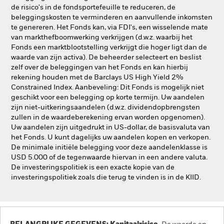
de risico's in de fondsportefeuille te reduceren, de
beleggingskosten te verminderen en aanvullende inkomsten
te genereren. Het Fonds kan, via FDI's, een wisselende mate
van markthefboomwerking verkrijgen (d.w.z. waarbij het
Fonds een marktblootstelling verkrijgt die hoger ligt dan de
waarde van zijn activa). De beheerder selecteert en beslist
zelf over de beleggingen van het Fonds en kan hierbij
rekening houden met de Barclays US High Yield 2%
Constrained Index. Aanbeveling: Dit Fonds is mogelijk niet
geschikt voor een belegging op korte termijn. Uw aandelen
zijn niet-uitkeringsaandelen (d.w.z. dividendopbrengsten
zullen in de waardeberekening ervan worden opgenomen).
Uw aandelen zijn uitgedrukt in US-dollar, de basisvaluta van
het Fonds. U kunt dagelijks uw aandelen kopen en verkopen.
De minimale initiële belegging voor deze aandelenklasse is
USD 5.000 of de tegenwaarde hiervan in een andere valuta.
De investeringspolitiek is een exacte kopie van de
investeringspolitiek zoals die terug te vinden is in de KIID.