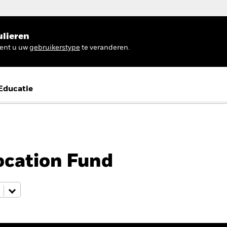
ulieren
ient u uw
gebruikerstype
te veranderen.
Educatie
ocation Fund