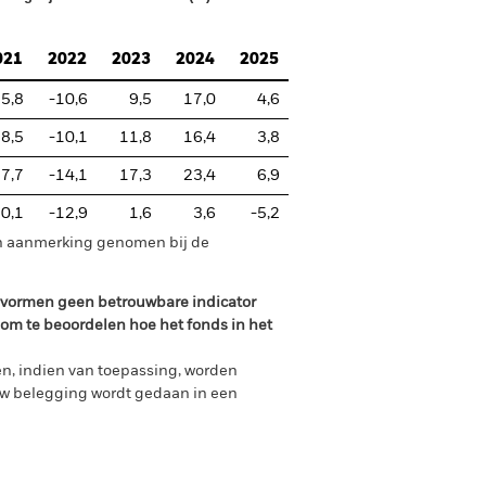
021
2022
2023
2024
2025
5,8
-10,6
9,5
17,0
4,6
8,5
-10,1
11,8
16,4
3,8
7,7
-14,1
17,3
23,4
6,9
0,1
-12,9
1,6
3,6
-5,2
in aanmerking genomen bij de
n vormen geen betrouwbare indicator
 om te beoordelen hoe het fonds in het
n, indien van toepassing, worden
uw belegging wordt gedaan in een