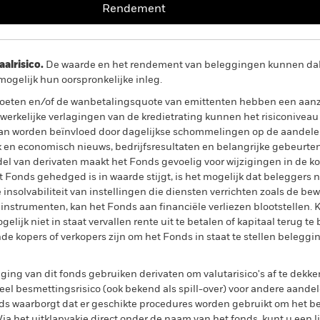
Rendement
lrisico.
De waarde en het rendement van beleggingen kunnen dalen
ogelijk hun oorspronkelijke inleg.
evoeten en/of de wanbetalingsquote van emittenten hebben een aanzi
f werkelijke verlagingen van de kredietrating kunnen het risiconive
an worden beïnvloed door dagelijkse schommelingen op de aandelen
ek en economisch nieuws, bedrijfsresultaten en belangrijke gebeurten
del van derivaten maakt het Fonds gevoelig voor wijzigingen in de ko
 Fonds gehedged is in waarde stijgt, is het mogelijk dat beleggers n
 insolvabiliteit van instellingen die diensten verrichten zoals de bew
 instrumenten, kan het Fonds aan financiële verliezen blootstellen. K
ijk niet in staat vervallen rente uit te betalen of kapitaal terug te b
nde kopers of verkopers zijn om het Fonds in staat te stellen beleggi
ing van dit fonds gebruiken derivaten om valutarisico's af te dekke
el besmettingsrisico (ook bekend als spill-over) voor andere aande
s waarborgt dat er geschikte procedures worden gebruikt om het be
a het uitklapvakje direct onder de naam van het fonds, kunt u een li