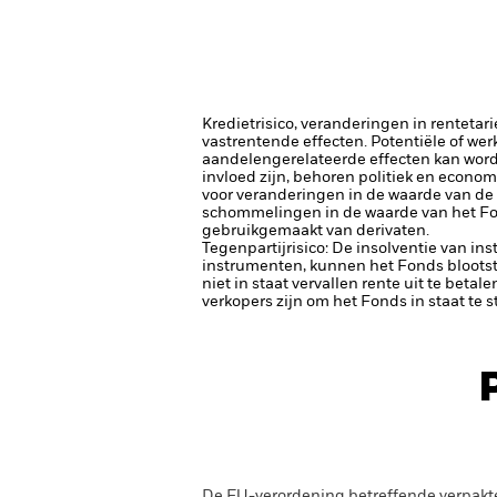
Kredietrisico, veranderingen in renteta
vastrentende effecten. Potentiële of wer
aandelengerelateerde effecten kan word
invloed zijn, behoren politiek en econom
voor veranderingen in de waarde van de a
schommelingen in de waarde van het Fon
gebruikgemaakt van derivaten.
Tegenpartijrisico: De insolventie van ins
instrumenten, kunnen het Fonds blootste
niet in staat vervallen rente uit te betale
verkopers zijn om het Fonds in staat te 
De EU-verordening betreffende verpakt