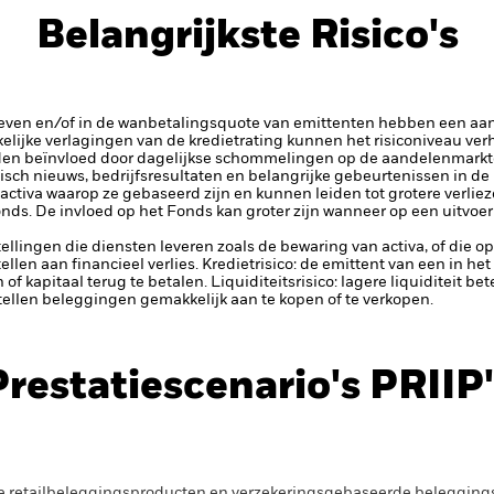
Belangrijkste Risico's
rieven en/of in de wanbetalingsquote van emittenten hebben een aanz
kelijke verlagingen van de kredietrating kunnen het risiconiveau ve
en beïnvloed door dagelijkse schommelingen op de aandelenmarkten
isch nieuws, bedrijfsresultaten en belangrijke gebeurtenissen in de
ctiva waarop ze gebaseerd zijn en kunnen leiden tot grotere verliezen
ds. De invloed op het Fonds kan groter zijn wanneer op een uitvoe
tellingen die diensten leveren zoals de bewaring van activa, of die o
llen aan financieel verlies.
Kredietrisico: de emittent van een in h
n of kapitaal terug te betalen.
Liquiditeitsrisico: lagere liquiditeit b
stellen beleggingen gemakkelijk aan te kopen of te verkopen.
Prestatiescenario's PRIIP'
e retailbeleggingsproducten en verzekeringsgebaseerde beleggings