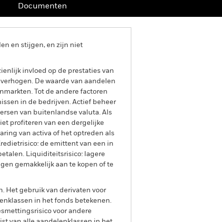
Documenten
 en stijgen, en zijn niet
enlijk invloed op de prestaties van
au verhogen. De waarde van aandelen
markten. Tot de andere factoren
issen in de bedrijven. Actief beheer
ersen van buitenlandse valuta. Als
iet profiteren van een dergelijke
aring van activa of het optreden als
redietrisico: de emittent van een in
etalen. Liquiditeitsrisico: lagere
ngen gemakkelijk aan te kopen of te
n. Het gebruik van derivaten voor
lenklassen in het fonds betekenen.
smettingsrisico voor andere
jst van alle aandelenklassen in het