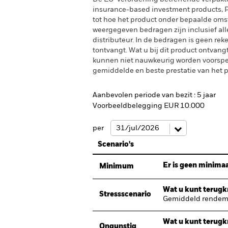
insurance-based investment products, PR
tot hoe het product onder bepaalde oms
weergegeven bedragen zijn inclusief alle 
distributeur. In de bedragen is geen rek
tontvangt. Wat u bij dit product ontvan
kunnen niet nauwkeurig worden voorspeld
gemiddelde en beste prestatie van het pr
Aanbevolen periode van bezit : 5 jaar
Voorbeeldbelegging EUR 10.000
per
Scenario's
Er is geen minimaa
Minimum
Wat u kunt terugkr
Stressscenario
Gemiddeld rendeme
Wat u kunt terugkr
Ongunstig