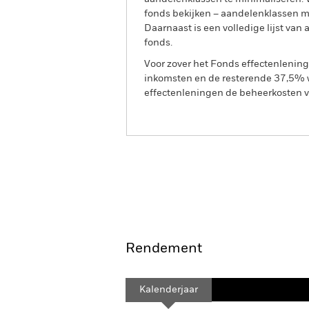
fonds bekijken – aandelenklassen 
Daarnaast is een volledige lijst va
fonds.
Voor zover het Fonds effectenlenin
inkomsten en de resterende 37,5% w
effectenleningen de beheerkosten va
BGF Global Allocation Fun
Overzicht
Rendement
Kalenderjaar