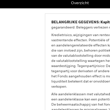
Overzicht
BELANGRIJKE GEGEVENS: Kapitaa
gegarandeerd. Beleggers verliezen m
Kredietrisico, wijzigingen van rent
vastrentende effecten. Potentiële o
en aandelengerelateerde effecten k
die van invloed zijn, behoren politi
van de valutablootstelling door mid
de valutablootstelling waartegen het
waardestijging. Tegenpartijrisico: De
tegenpartij voor derivaten of andere
het Fonds aangehouden effect is mogel
liquiditeit betekent dat er onvoldoe
verkopen.
Alle aandelenklassen met valutahedg
een aandelenklasse kan een potentie
De beheermaatschappij van het fond
aandelenklassen te minimaliseren. Vi