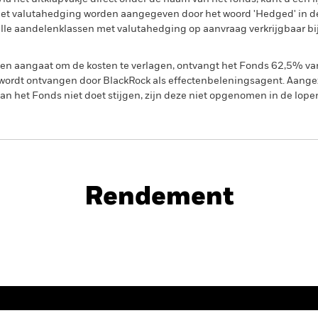
met valutahedging worden aangegeven door het woord 'Hedged' in d
n alle aandelenklassen met valutahedging op aanvraag verkrijgbaar b
gen aangaat om de kosten te verlagen, ontvangt het Fonds 62,5% v
ordt ontvangen door BlackRock als effectenbeleningsagent. Aangez
n het Fonds niet doet stijgen, zijn deze niet opgenomen in de lope
PRIIP KID
d
Rendement
Rendement