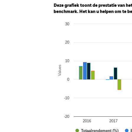
Deze grafiek toont de prestatie van het
benchmark. Het kan u helpen om te beo
Chart
30
Bar chart with 4 data series.
The chart has 1 X axis displaying categor
The chart has 1 Y axis displaying Values.
20
10
Values
0
-10
-20
2016
2017
Totaalrendement (%)