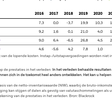
2016
2017
2018
2019
2020
2
7,3
0,0
-3,7
19,9
10,3
1
9,2
1,6
0,1
21,0
4,0
1
9,0
6,4
-6,5
26,8
4,5
2
4,6
-5,6
4,2
7,8
1,0
 van de lopende kosten. Instap-/uitstapvergoedingen worden niet 
p de prestaties in het verleden.
In het verleden behaalde resultate
nnen zich in de toekomst heel anders ontwikkelen. Het kan u helpen
sis van de netto-inventariswaarde (NIW), waarbij de bruto-inkomste
ing kan stijgen of dalen als gevolg van valutaschommelingen als 
ekening van de prestaties in het verleden. Bron: Blackrock