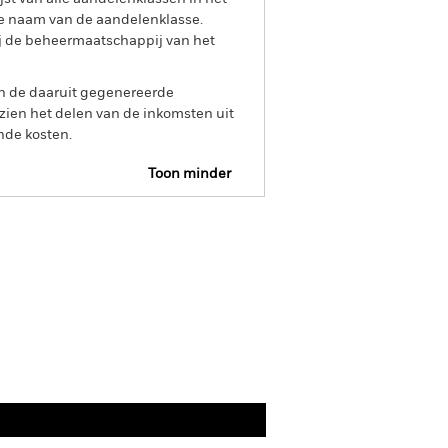
e naam van de aandelenklasse.
ij de beheermaatschappij van het
an de daaruit gegenereerde
ien het delen van de inkomsten uit
nde kosten.
Toon minder
Prospectus
Documenten