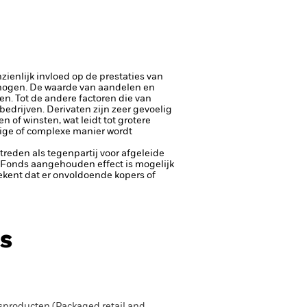
ienlijk invloed op de prestaties van
rhogen.
De waarde van aandelen en
. Tot de andere factoren die van
 bedrijven.
Derivaten zijn zeer gevoelig
 of winsten, wat leidt tot grotere
rige of complexe manier wordt
ptreden als tegenpartij voor afgeleide
et Fonds aangehouden effect is mogelijk
etekent dat er onvoldoende kopers of
s
producten (Packaged retail and