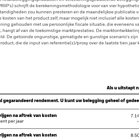
IIP's) schrijft de berekeningsmethodologie voor van vier hypotheti
tandigheden zou kunnen presteren en de maandelijkse publicatie v
kosten van het product zelf, maar mogelijk niet inclusief alle kosten
ening gehouden met uw persoonlijke fiscale situatie, die eveneens va
gt, hangt af van de toekomstige marktprestaties. De marktontwikkelin
. De getoonde ongunstige, gematigde en gunstige scenario's zijn il
oduct, die de input van referentie(s)/proxy over de laatste tien jaar
Als u uitstapt n
l gegarandeerd rendement. U kunt uw belegging geheel of gedeelt
ijgen na aftrek van kosten
7.1
nt per jaar
ijgen na aftrek van kosten
8.5