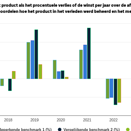
 product als het procentuele verlies of de winst per jaar over de 
ordelen hoe het product in het verleden werd beheerd en het me
ies.
 Range: -20 to 30.
2018
2019
2020
2021
2022
Beperkende benchmark 1 (%)
Vergelijkende benchmark 2 (%)