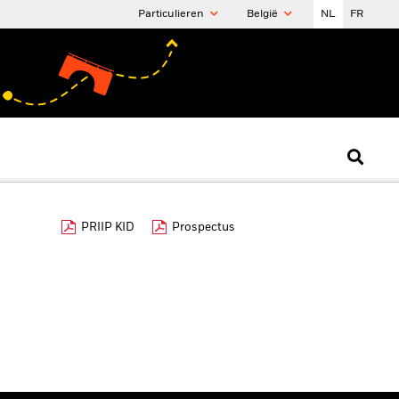
Particulieren
België
NL
FR
PRIIP KID
Prospectus