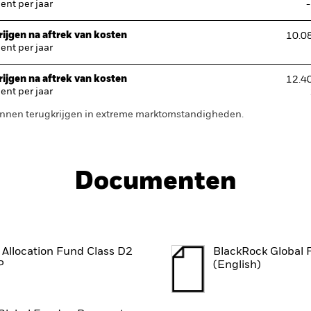
nt per jaar
ijgen na aftrek van kosten
10.0
nt per jaar
ijgen na aftrek van kosten
12.4
nt per jaar
 kunnen terugkrijgen in extreme marktomstandigheden.
Documenten
 Allocation Fund Class D2
BlackRock Global 
P
(English)