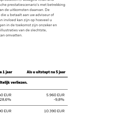
sche prestatiescenario's met betrekking
an de uitkomsten daarvan. De
 die u betaalt aan uw adviseur of
n invloed kan zijn op hoeveel u
gen in de toekomst zijn onzeker en
lustraties van de slechtste,
 kan omvatten.
a 1 jaar
Als u uitstapt na 5 jaar
elijk verliezen.
40 EUR
5.960 EUR
-28,6%
-9,8%
00 EUR
10.390 EUR