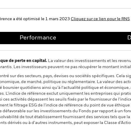
éférence a été optimisé le 1 mars 2023
Cliquez sur ce lien pour le RNS
Performance
D
 de perte en capital.
La valeur des investissements et les reven
ntis. Les investisseurs peuvent ne pas récupérer le montant initial
ntré sur des secteurs, pays, devises ou sociétés spécifiques. Cela si
onomique, de marché, politique ou réglementaire. La valeur des action
oursier quotidiens ainsi qu’à l'actualité politique et économique, a
es. L’indice de référence exclut uniquement les entreprises qui prati
i ces activités dépassent les seuils fixés par le fournisseur de l’ind
ent le filtrage ESG de l’indice de référence du point de vue éthique 
e défavorable sur les investissements du Fonds par rapport à un fond
nsolvabilité de tout établissement fournissant des services tels que l
nts dérivés ou à d'autres instruments, peut exposer la Classe d’Actio