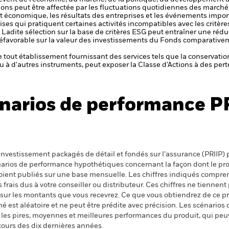
ctions peut être affectée par les fluctuations quotidiennes des marché
et économique, les résultats des entreprises et les événements import
ses qui pratiquent certaines activités incompatibles avec les critères
ce. Ladite sélection sur la base de critères ESG peut entraîner une réd
t défavorable sur la valeur des investissements du Fonds comparative
de tout établissement fournissant des services tels que la conservatio
u à d'autres instruments, peut exposer la Classe d’Actions à des pert
narios de performance P
nvestissement packagés de détail et fondés sur l’assurance (PRIIP) pr
énarios de performance hypothétiques concernant la façon dont le pr
 soient publiés sur une base mensuelle. Les chiffres indiqués compren
ais dus à votre conseiller ou distributeur. Ces chiffres ne tiennent 
 sur les montants que vous recevrez. Ce que vous obtiendrez de ce 
 est aléatoire et ne peut être prédite avec précision. Les scénarios 
nt les pires, moyennes et meilleures performances du produit, qui pe
cours des dix dernières années.