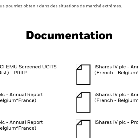
us pourriez obtenir dans des situations de marché extrêmes.
Documentation
SCI EMU Screened UCITS
iShares IV plc - A
ist) - PRIIP
(French - Belgium
plc - Annual Report
iShares IV plc - A
Belgium^France)
(French - Belgium
plc - Annual Report
iShares IV plc - P
Belgium^France)