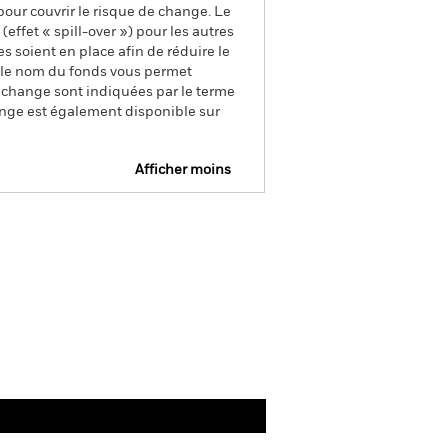
pour couvrir le risque de change. Le
ffet « spill-over ») pour les autres
s soient en place afin de réduire le
s le nom du fonds vous permet
de change sont indiquées par le terme
ange est également disponible sur
Afficher moins
Prospectus
SFDR Web Disclosure
ocumentation