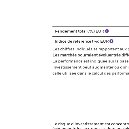
End of interactive chart.
Rendement total (%) EUR
Indice de référence (%) EUR
Les chiffres indiqués se rapportent aux
Les marchés pourraient évoluer très diff
La performance est indiquée sur la base d
investissement peut augmenter ou diminu
celle utilisée dans le calcul des perform
Le risque d'investissement est concentré
événements locaux, que ces derniers rel