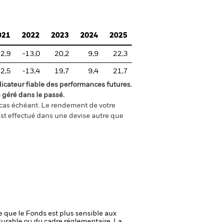
021
2022
2023
2024
2025
2,9
-13,0
20,2
9,9
22,3
2,5
-13,4
19,7
9,4
21,7
icateur fiable des performances futures.
 géré dans le passé.
e cas échéant. Le rendement de votre
st effectué dans une devise autre que
ie que le Fonds est plus sensible aux
durable ou du cadre réglementaire.
La