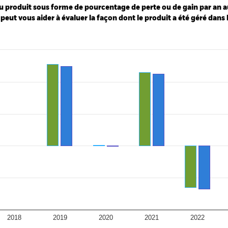
u produit sous forme de pourcentage de perte ou de gain par an a
peut vous aider à évaluer la façon dont le produit a été géré dans 
ies.
 Range: -20 to 30.
2018
2019
2020
2021
2022