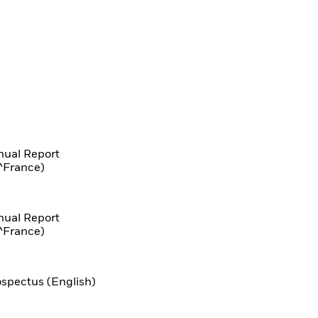
nnual Report
^France)
nnual Report
^France)
rospectus (English)