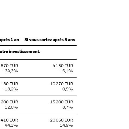
après 1 an
Si vous sortez après 5 ans
votre investissement.
 570 EUR
4 150 EUR
-34,3%
-16,1%
 180 EUR
10 270 EUR
-18,2%
0,5%
 200 EUR
15 200 EUR
12,0%
8,7%
 410 EUR
20 050 EUR
44,1%
14,9%