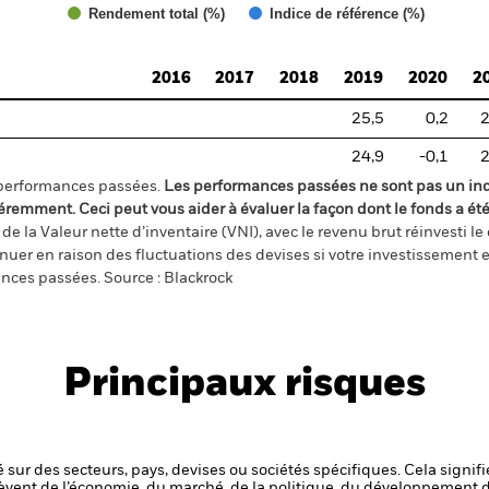
Rendement total (%)
Indice de référence (%)
2016
2017
2018
2019
2020
2
25,5
0,2
2
24,9
-0,1
2
 performances passées.
Les performances passées ne sont pas un ind
éremment. Ceci peut vous aider à évaluer la façon dont le fonds a été
e la Valeur nette d’inventaire (VNI), avec le revenu brut réinvesti l
er en raison des fluctuations des devises si votre investissement e
ances passées. Source : Blackrock
Principaux risques
 sur des secteurs, pays, devises ou sociétés spécifiques. Cela signif
èvent de l’économie, du marché, de la politique, du développement 