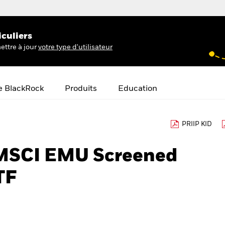
iculiers
ettre à jour
votre type d'utilisateur
e BlackRock
Produits
Education
PRIIP KID
 MSCI EMU Screened
TF