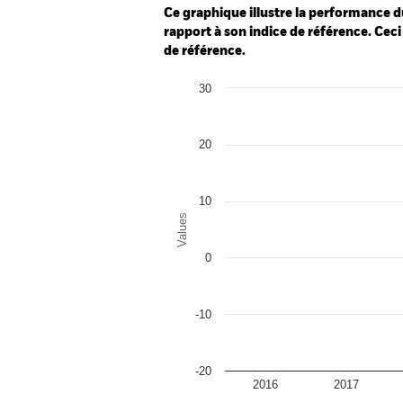
Ce graphique illustre la performance d
rapport à son indice de référence. Ceci 
de référence.
Chart
30
Bar chart with 2 data series.
The chart has 1 X axis displaying categor
The chart has 1 Y axis displaying Values.
20
10
Values
0
-10
-20
2016
2017