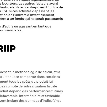
s boursiers. Les autres facteurs ayant
ants relatifs aux entreprises.
L’indice de
 ESG si ces activités dépassent les
uction de l’univers d’investissement
ment à un fonds qui ne serait pas soumis
n d'actifs ou agissant en tant que
es financières.
RIIP
escrit la méthodologie de calcul, et la
oduit peut se comporter dans certaines
nent tous les coûts du produit lui-
pas compte de votre situation fiscale
produit dépend des performances futures
défavorable, intermédiaire et favorable
uvent inclure des données d’indice(s) de