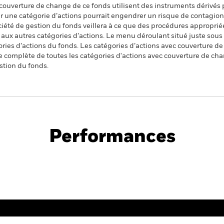
 couverture de change de ce fonds utilisent des instruments dérivés 
 une catégorie d’actions pourrait engendrer un risque de contagion (e
ciété de gestion du fonds veillera à ce que des procédures appropriée
n aux autres catégories d’actions. Le menu déroulant situé juste sou
égories d’actions du fonds. Les catégories d’actions avec couverture 
 complète de toutes les catégories d'actions avec couverture de ch
stion du fonds.
PRIIP KID
ed UCITS ETF
Performances
Performance
D