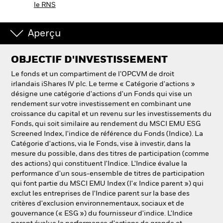
le RNS
NL
FR
BlackRock
Aperçu
iShares
OBJECTIF D'INVESTISSEMENT
Le fonds et un compartiment de l’OPCVM de droit
Aladdin
irlandais iShares IV plc. Le terme « Catégorie d'actions »
désigne une catégorie d'actions d'un Fonds qui vise un
rendement sur votre investissement en combinant une
Notre société
croissance du capital et un revenu sur les investissements du
Fonds, qui soit similaire au rendement du MSCI EMU ESG
Screened Index, l'indice de référence du Fonds (Indice). La
Catégorie d'actions, via le Fonds, vise à investir, dans la
mesure du possible, dans des titres de participation (comme
des actions) qui constituent l'Indice. L'Indice évalue la
performance d'un sous-ensemble de titres de participation
qui font partie du MSCI EMU Index (l'« Indice parent ») qui
exclut les entreprises de l'Indice parent sur la base des
critères d'exclusion environnementaux, sociaux et de
gouvernance (« ESG ») du fournisseur d'indice. L'Indice