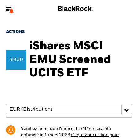
Bienvenue sur le site BlackRock pour les particuliers
ACTIONS
Pour accéder directement à un autre site BlackRock, veuillez mettre à
jour
votre type d'utilisateur
iShares MSCI
EMU Screened
A propos de BlackRock
SMUD
UCITS ETF
Produits
Education
Investisseurs particuliers
België
Change location
Veuillez noter que l'indice de référence a été
optimisé le 1 mars 2023
Cliquez sur ce lien pour