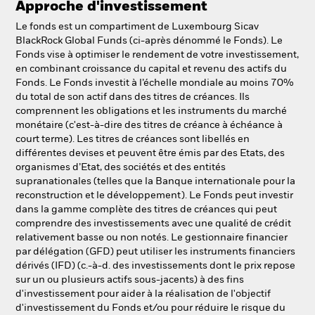
Approche d'investissement
NL
FR
Le fonds est un compartiment de Luxembourg Sicav
BlackRock Global Funds (ci-après dénommé le Fonds). Le
BlackRock
Fonds vise à optimiser le rendement de votre investissement,
en combinant croissance du capital et revenu des actifs du
iShares
Fonds. Le Fonds investit à l’échelle mondiale au moins 70%
du total de son actif dans des titres de créances. Ils
comprennent les obligations et les instruments du marché
Aladdin
monétaire (c'est-à-dire des titres de créance à échéance à
court terme). Les titres de créances sont libellés en
Notre société
différentes devises et peuvent être émis par des Etats, des
organismes d’Etat, des sociétés et des entités
supranationales (telles que la Banque internationale pour la
reconstruction et le développement). Le Fonds peut investir
dans la gamme complète des titres de créances qui peut
comprendre des investissements avec une qualité de crédit
relativement basse ou non notés. Le gestionnaire financier
par délégation (GFD) peut utiliser les instruments financiers
dérivés (IFD) (c.-à-d. des investissements dont le prix repose
sur un ou plusieurs actifs sous-jacents) à des fins
d'investissement pour aider à la réalisation de l'objectif
d'investissement du Fonds et/ou pour réduire le risque du