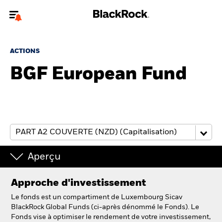
Bienvenue sur le site BlackRock pour les particuliers
ACTIONS
Pour accéder directement à un autre site BlackRock, veuillez mettre à
jour
votre type d'utilisateur
BGF European Fund
A propos de BlackRock
Produits
Education
Aperçu
Investisseurs particuliers
Approche d'investissement
België
Le fonds est un compartiment de Luxembourg Sicav
Change location
BlackRock Global Funds (ci-après dénommé le Fonds). Le
Fonds vise à optimiser le rendement de votre investissement,