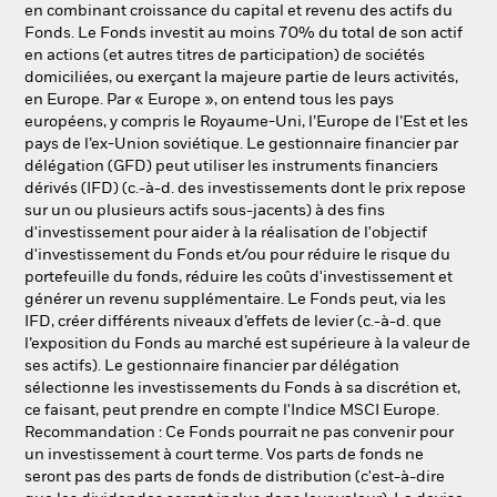
en combinant croissance du capital et revenu des actifs du
NL
FR
Fonds. Le Fonds investit au moins 70% du total de son actif
en actions (et autres titres de participation) de sociétés
BlackRock
domiciliées, ou exerçant la majeure partie de leurs activités,
en Europe. Par « Europe », on entend tous les pays
européens, y compris le Royaume-Uni, l’Europe de l’Est et les
iShares
pays de l’ex-Union soviétique. Le gestionnaire financier par
délégation (GFD) peut utiliser les instruments financiers
Aladdin
dérivés (IFD) (c.-à-d. des investissements dont le prix repose
sur un ou plusieurs actifs sous-jacents) à des fins
d'investissement pour aider à la réalisation de l'objectif
Notre société
d'investissement du Fonds et/ou pour réduire le risque du
portefeuille du fonds, réduire les coûts d'investissement et
générer un revenu supplémentaire. Le Fonds peut, via les
IFD, créer différents niveaux d’effets de levier (c.-à-d. que
l’exposition du Fonds au marché est supérieure à la valeur de
ses actifs). Le gestionnaire financier par délégation
sélectionne les investissements du Fonds à sa discrétion et,
ce faisant, peut prendre en compte l'Indice MSCI Europe.
Recommandation : Ce Fonds pourrait ne pas convenir pour
un investissement à court terme. Vos parts de fonds ne
seront pas des parts de fonds de distribution (c'est-à-dire