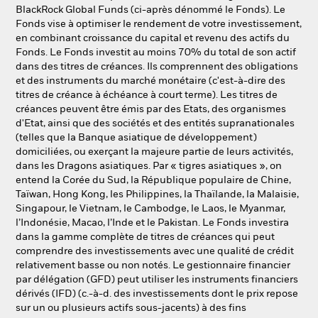
NL
FR
BlackRock Global Funds (ci-après dénommé le Fonds). Le
Fonds vise à optimiser le rendement de votre investissement,
en combinant croissance du capital et revenu des actifs du
BlackRock
Fonds. Le Fonds investit au moins 70% du total de son actif
dans des titres de créances. Ils comprennent des obligations
iShares
et des instruments du marché monétaire (c'est-à-dire des
titres de créance à échéance à court terme). Les titres de
créances peuvent être émis par des Etats, des organismes
Aladdin
d'Etat, ainsi que des sociétés et des entités supranationales
(telles que la Banque asiatique de développement)
Notre société
domiciliées, ou exerçant la majeure partie de leurs activités,
dans les Dragons asiatiques. Par « tigres asiatiques », on
entend la Corée du Sud, la République populaire de Chine,
Taïwan, Hong Kong, les Philippines, la Thaïlande, la Malaisie,
Singapour, le Vietnam, le Cambodge, le Laos, le Myanmar,
l’Indonésie, Macao, l’Inde et le Pakistan. Le Fonds investira
dans la gamme complète de titres de créances qui peut
comprendre des investissements avec une qualité de crédit
relativement basse ou non notés. Le gestionnaire financier
par délégation (GFD) peut utiliser les instruments financiers
dérivés (IFD) (c.-à-d. des investissements dont le prix repose
sur un ou plusieurs actifs sous-jacents) à des fins