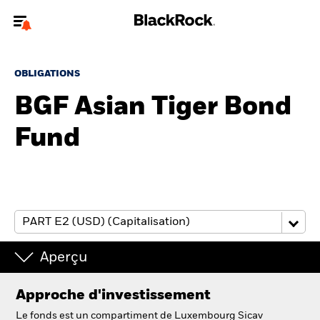
Bienvenue sur le site BlackRock pour les particuliers
OBLIGATIONS
Pour accéder directement à un autre site BlackRock, veuillez mettre à
jour
votre type d'utilisateur
BGF Asian Tiger Bond
Fund
A propos de BlackRock
Produits
Education
Investisseurs particuliers
Aperçu
België
Approche d'investissement
Change location
Le fonds est un compartiment de Luxembourg Sicav