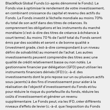
NL
FR
BlackRock Global Funds (ci-après dénommé le Fonds). Le
Fonds vise à optimiser le rendement de votre investissement,
en combinant croissance du capital et revenu des actifs du
BlackRock
Fonds. Le Fonds investit à l’échelle mondiale au moins 70%
du total de son actif dans des titres de créances. Ils
iShares
comprennent les obligations et les instruments du marché
monétaire (c'est-à-dire des titres de créance à échéance à
court terme). Au moins 70 % de l’actif total du Fonds seront
Aladdin
émis par des sociétés et seront « de bonne qualité »
(investment grade, c’est-à-dire correspondant à un niveau
Notre société
défini de solvabilité) au moment de l’achat. Les autres
investissements peuvent comprendre des titres avec une
qualité de crédit relativement basse ou non notés. Le
gestionnaire financier par délégation (GFD) peut utiliser les
instruments financiers dérivés (IFD) (c.-à-d. des
investissements dont le prix repose sur un ou plusieurs actifs
sous-jacents) à des fins d'investissement pour aider à la
réalisation de l'objectif d'investissement du Fonds et/ou
pour réduire le risque du portefeuille du fonds, réduire les
coûts d'investissement et générer un revenu
supplémentaire. Le Fonds peut, via les IFD, créer différents
niveaux d’effets de levier (c.-à-d. que l’exposition du Fonds