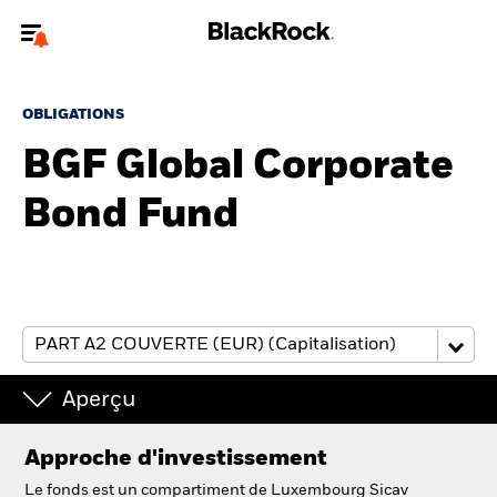
Bienvenue sur le site BlackRock pour les particuliers
OBLIGATIONS
Pour accéder directement à un autre site BlackRock, veuillez mettre à
jour
votre type d'utilisateur
BGF Global Corporate
Bond Fund
A propos de BlackRock
Produits
Education
Investisseurs particuliers
Aperçu
België
Approche d'investissement
Change location
Le fonds est un compartiment de Luxembourg Sicav