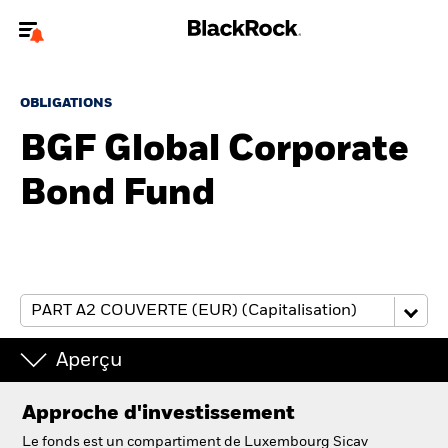
Bienvenue sur le site BlackRock pour les particuliers
OBLIGATIONS
Pour accéder directement à un autre site BlackRock, veuillez mettre à
jour
votre type d'utilisateur
BGF Global Corporate
Bond Fund
A propos de BlackRock
Produits
Education
Investisseurs particuliers
Aperçu
België
Approche d'investissement
Change location
Le fonds est un compartiment de Luxembourg Sicav