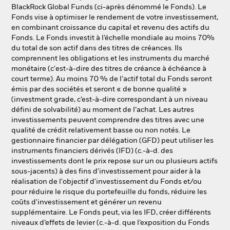
NL
FR
BlackRock Global Funds (ci-après dénommé le Fonds). Le
Fonds vise à optimiser le rendement de votre investissement,
en combinant croissance du capital et revenu des actifs du
BlackRock
Fonds. Le Fonds investit à l’échelle mondiale au moins 70%
du total de son actif dans des titres de créances. Ils
iShares
comprennent les obligations et les instruments du marché
monétaire (c'est-à-dire des titres de créance à échéance à
court terme). Au moins 70 % de l’actif total du Fonds seront
Aladdin
émis par des sociétés et seront « de bonne qualité »
(investment grade, c’est-à-dire correspondant à un niveau
Notre société
défini de solvabilité) au moment de l’achat. Les autres
investissements peuvent comprendre des titres avec une
qualité de crédit relativement basse ou non notés. Le
gestionnaire financier par délégation (GFD) peut utiliser les
instruments financiers dérivés (IFD) (c.-à-d. des
investissements dont le prix repose sur un ou plusieurs actifs
sous-jacents) à des fins d'investissement pour aider à la
réalisation de l'objectif d'investissement du Fonds et/ou
pour réduire le risque du portefeuille du fonds, réduire les
coûts d'investissement et générer un revenu
supplémentaire. Le Fonds peut, via les IFD, créer différents
niveaux d’effets de levier (c.-à-d. que l’exposition du Fonds