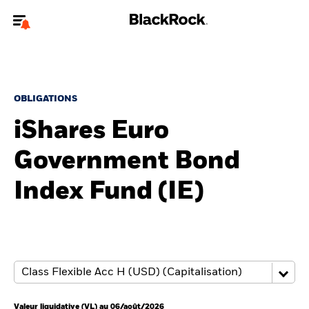
Bienvenue sur le site BlackRock pour les particuliers
Pour accéder directement à un autre site BlackRock, veuillez mettre à
jour
votre type d'utilisateur
.
OBLIGATIONS
iShares Euro
Nous connaître
Government Bond
Produits
Index Fund (IE)
Thèmes
Education
Particuliers
Valeur liquidative (VL) au 06/août/2026