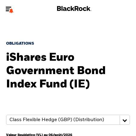
Bienvenue sur le site BlackRock pour les particuliers
Pour accéder directement à un autre site BlackRock, veuillez mettre à
jour
votre type d'utilisateur
.
OBLIGATIONS
iShares Euro
Nous connaître
Government Bond
Produits
Index Fund (IE)
Thèmes
Education
Particuliers
Valeur liquidative (VL) au 06/août/2026