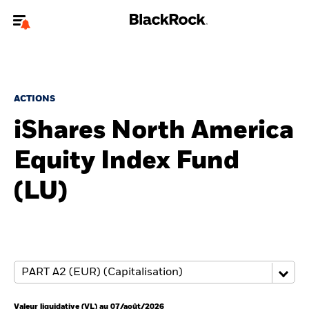
Bienvenue sur le site BlackRock pour les particuliers
Pour accéder directement à un autre site BlackRock, veuillez mettre à
jour
votre type d'utilisateur
.
ACTIONS
iShares North America
Nous connaître
Equity Index Fund
Produits
(LU)
Thèmes
Education
Particuliers
Valeur liquidative (VL) au 07/août/2026