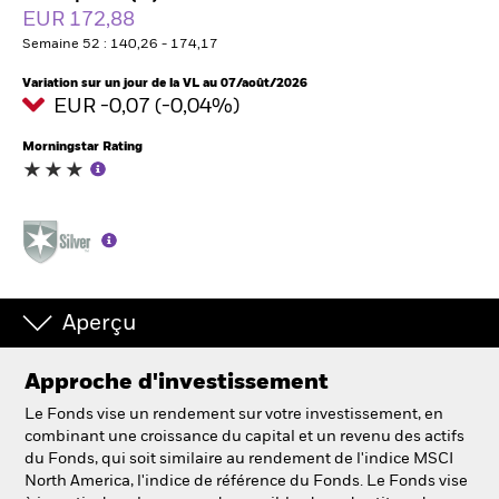
France
EUR 172,88
Change location
Semaine 52 : 140,26 - 174,17
BlackRock
Variation sur un jour de la VL au 07/août/2026
EUR -0,07 (-0,04%)
iShares
Morningstar Rating
Aladdin
Notre société
Aperçu
Approche d'investissement
Le Fonds vise un rendement sur votre investissement, en
combinant une croissance du capital et un revenu des actifs
du Fonds, qui soit similaire au rendement de l'indice MSCI
North America, l'indice de référence du Fonds. Le Fonds vise