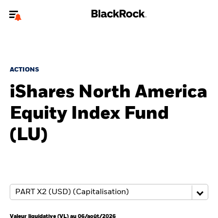
Bienvenue sur le site BlackRock pour les particuliers
Pour accéder directement à un autre site BlackRock, veuillez mettre à
jour
votre type d'utilisateur
.
ACTIONS
iShares North America
Nous connaître
Equity Index Fund
Produits
(LU)
Thèmes
Education
Particuliers
Valeur liquidative (VL) au 06/août/2026