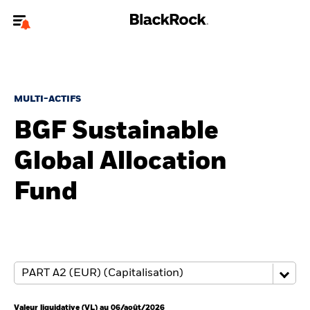
Bienvenue sur le site BlackRock pour les particuliers
Pour accéder directement à un autre site BlackRock, veuillez mettre à
jour
votre type d'utilisateur
.
MULTI-ACTIFS
BGF Sustainable
Nous connaître
Global Allocation
Produits
Fund
Thèmes
Education
Particuliers
Valeur liquidative (VL) au 06/août/2026