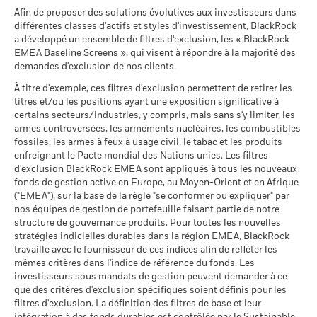
Sustainability related disclosure -
façon dont le fonds a été géré dans le passé
au 30/juin/2026
Afin de proposer des solutions évolutives aux investisseurs dans
Ce que vous pourriez obtenir après déducti
GAFOESG_AG (en)
Intermédiaire
La performance est indiquée sur la base de la Valeur nette
Notation des fonds ESG MSCI
AA
Rendement annuel moyen
différentes classes d'actifs et styles d'investissement, BlackRock
MSCI - Contrevenants au
0,00%
(AAA-CCC)
d’inventaire (VNI), avec le revenu brut réinvesti le cas échéant.
a développé un ensemble de filtres d'exclusion, les « BlackRock
Pacte mondial des Nations
au 17/juil./2026
Le rendement de votre investissement peut augmenter ou
Unies
EMEA Baseline Screens », qui visent à répondre à la majorité des
Ce que vous pourriez obtenir après déducti
Favorable
diminuer en raison des fluctuations des devises si votre
Rendement annuel moyen
au 30/juin/2026
demandes d'exclusion de nos clients.
Pointage de qualité ESG
7,21
Sustainability related disclosure -
MSCI (0-10)
investissement est effectué dans une devise autre que celle
GAFOESG_AG (fr)
Le scénario de tension montre ce que vous pourriez obtenir
À titre d'exemple, ces filtres d'exclusion permettent de retirer les
MSCI - Charbon thermique
0,00%
au 17/juil./2026
utilisée dans le calcul des performances passées. Source :
titres et/ou les positions ayant une exposition significative à
dans des situations de marché extrêmes.
au 30/juin/2026
Blackrock
Classification mondiale des
certains secteurs/industries, y compris, mais sans s'y limiter, les
Mixed Asset USD Flexible -
BlackRock Global Funds - Prospectus (French
MSCI - Sables bitumineux
0,00%
fonds selon Lipper
Global
armes controversées, les armements nucléaires, les combustibles
- France)
au 30/juin/2026
au 17/juil./2026
fossiles, les armes à feux à usage civil, le tabac et les produits
enfreignant le Pacte mondial des Nations unies. Les filtres
Moyenne pondérée de
74,26
d'exclusion BlackRock EMEA sont appliqués à tous les nouveaux
l'intensité carbone MSCI
fonds de gestion active en Europe, au Moyen-Orient et en Afrique
BlackRock Global Funds - Prospectus
(tonnes de CO2e/M$ de
("EMEA"), sur la base de la règle "se conformer ou expliquer" par
(English)
ventes)
Données sur la
66,62%
participation aux secteurs
nos équipes de gestion de portefeuille faisant partie de notre
au 17/juil./2026
d'activité
structure de gouvernance produits. Pour toutes les nouvelles
% des avoirs à l'égard
BlackRock Global Funds - Prospectus (French
78,99
au 30/juin/2026
stratégies indicielles durables dans la région EMEA, BlackRock
desquels des données ESG
- Belgium^France)
travaille avec le fournisseur de ces indices afin de refléter les
MSCI
Pourcentage des avoirs du
33,51%
mêmes critères dans l'indice de référence du fonds. Les
fonds à l'égard desquels
au 17/juil./2026
investisseurs sous mandats de gestion peuvent demander à ce
des données ne sont pas
que des critères d'exclusion spécifiques soient définis pour les
disponibles
Pointage de qualité ESG
94,93
BlackRock Global Funds - Prospectus -
MSCI - centile par rapport aux
filtres d'exclusion. La définition des filtres de base et leur
au 30/juin/2026
Addendum (French - France)
pairs