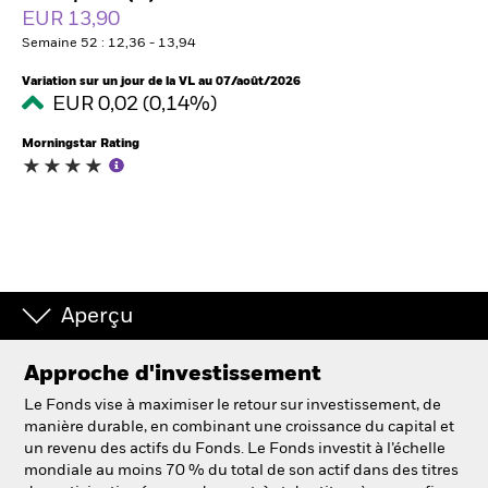
France
EUR 13,90
Change location
Semaine 52 : 12,36 - 13,94
BlackRock
Variation sur un jour de la VL au 07/août/2026
EUR 0,02 (0,14%)
iShares
Morningstar Rating
Aladdin
Notre société
Aperçu
Approche d'investissement
Le Fonds vise à maximiser le retour sur investissement, de
manière durable, en combinant une croissance du capital et
un revenu des actifs du Fonds. Le Fonds investit à l’échelle
mondiale au moins 70 % du total de son actif dans des titres