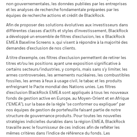
Pour consulter les méthodologies MSCI sur lesquelles
BlackRock Global Funds - Annual report and
MSCI - Armes à feu civiles
0,00%
passées.
Les performances passées ne sont pas un indicateur
non gouvernementales, les données publiées par les entreprises
audited financial statements (French)
reposent les Caractéristiques de durabilité, utilisez les liens
au 30/juin/2026
Ce que vous pourriez obtenir après déducti
fiable des performances futures. Les marchés pourraient
et les analyses de recherche fondamentale préparées par les
Défavorable
ci-dessous.
Rendement annuel moyen
évoluer très différemment. Ceci peut vous aider à évaluer la
équipes de recherche actions et crédit de BlackRock.
MSCI - Tabac
0,00%
BlackRock Global Funds - Prospectus (French
façon dont le fonds a été géré dans le passé
au 30/juin/2026
Afin de proposer des solutions évolutives aux investisseurs dans
Ce que vous pourriez obtenir après déducti
- France)
Intermédiaire
La performance est indiquée sur la base de la Valeur nette
Notation des fonds ESG MSCI
AA
Rendement annuel moyen
différentes classes d'actifs et styles d'investissement, BlackRock
MSCI - Contrevenants au
0,00%
(AAA-CCC)
d’inventaire (VNI), avec le revenu brut réinvesti le cas échéant.
a développé un ensemble de filtres d'exclusion, les « BlackRock
Pacte mondial des Nations
au 17/juil./2026
Le rendement de votre investissement peut augmenter ou
Unies
EMEA Baseline Screens », qui visent à répondre à la majorité des
Ce que vous pourriez obtenir après déducti
Favorable
diminuer en raison des fluctuations des devises si votre
Rendement annuel moyen
au 30/juin/2026
demandes d'exclusion de nos clients.
Pointage de qualité ESG
7,21
BlackRock Global Funds - Prospectus
MSCI (0-10)
investissement est effectué dans une devise autre que celle
(English)
Le scénario de tension montre ce que vous pourriez obtenir
À titre d'exemple, ces filtres d'exclusion permettent de retirer les
MSCI - Charbon thermique
0,00%
au 17/juil./2026
utilisée dans le calcul des performances passées. Source :
titres et/ou les positions ayant une exposition significative à
dans des situations de marché extrêmes.
au 30/juin/2026
Blackrock
Classification mondiale des
certains secteurs/industries, y compris, mais sans s'y limiter, les
Mixed Asset USD Flexible -
BlackRock Global Funds - Prospectus (French
MSCI - Sables bitumineux
0,00%
fonds selon Lipper
Global
armes controversées, les armements nucléaires, les combustibles
- Belgium^France)
au 30/juin/2026
au 17/juil./2026
fossiles, les armes à feux à usage civil, le tabac et les produits
enfreignant le Pacte mondial des Nations unies. Les filtres
Moyenne pondérée de
74,26
d'exclusion BlackRock EMEA sont appliqués à tous les nouveaux
l'intensité carbone MSCI
fonds de gestion active en Europe, au Moyen-Orient et en Afrique
BlackRock Global Funds - Prospectus -
(tonnes de CO2e/M$ de
("EMEA"), sur la base de la règle "se conformer ou expliquer" par
Addendum (French - France)
ventes)
Données sur la
66,62%
participation aux secteurs
nos équipes de gestion de portefeuille faisant partie de notre
au 17/juil./2026
d'activité
structure de gouvernance produits. Pour toutes les nouvelles
% des avoirs à l'égard
Sustainability related disclosure -
78,99
au 30/juin/2026
stratégies indicielles durables dans la région EMEA, BlackRock
desquels des données ESG
GAFOESG_AG (en)
travaille avec le fournisseur de ces indices afin de refléter les
MSCI
Pourcentage des avoirs du
33,51%
mêmes critères dans l'indice de référence du fonds. Les
fonds à l'égard desquels
au 17/juil./2026