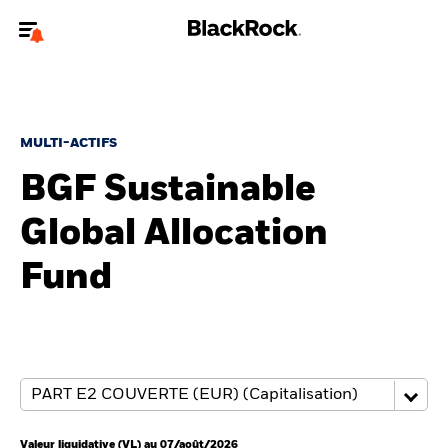
Bienvenue sur le site BlackRock pour les particuliers
Pour accéder directement à un autre site BlackRock, veuillez mettre à
jour
votre type d'utilisateur
.
MULTI-ACTIFS
BGF Sustainable
Nous connaître
Global Allocation
Produits
Fund
Thèmes
Education
Particuliers
Valeur liquidative (VL) au 07/août/2026