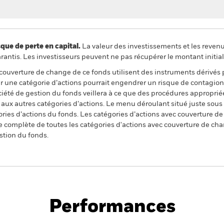
 de perte en capital.
La valeur des investissements et les reven
ntis. Les investisseurs peuvent ne pas récupérer le montant initial
 couverture de change de ce fonds utilisent des instruments dérivés 
 une catégorie d’actions pourrait engendrer un risque de contagion (e
ciété de gestion du fonds veillera à ce que des procédures appropriée
n aux autres catégories d’actions. Le menu déroulant situé juste sou
égories d’actions du fonds. Les catégories d’actions avec couverture 
 complète de toutes les catégories d'actions avec couverture de ch
stion du fonds.
PRIIP KID
Fich
 Index Fund (IE)
tech
Performances
Points clés
Gérants
Principales posi