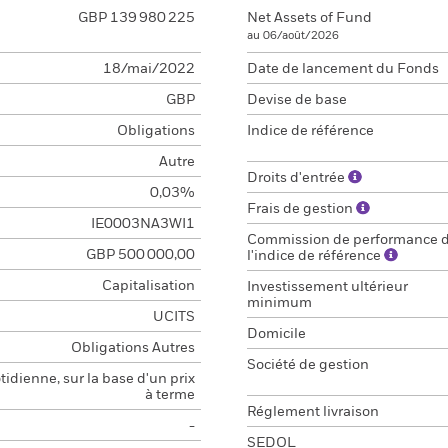
GBP 139 980 225
Net Assets of Fund
au 06/août/2026
18/mai/2022
Date de lancement du Fonds
GBP
Devise de base
Obligations
Indice de référence
Autre
Droits d'entrée
0,03%
Frais de gestion
IE0003NA3WI1
Commission de performance 
GBP 500 000,00
l'indice de référence
Capitalisation
Investissement ultérieur
minimum
UCITS
Domicile
Obligations Autres
Société de gestion
idienne, sur la base d'un prix
à terme
Réglement livraison
-
SEDOL