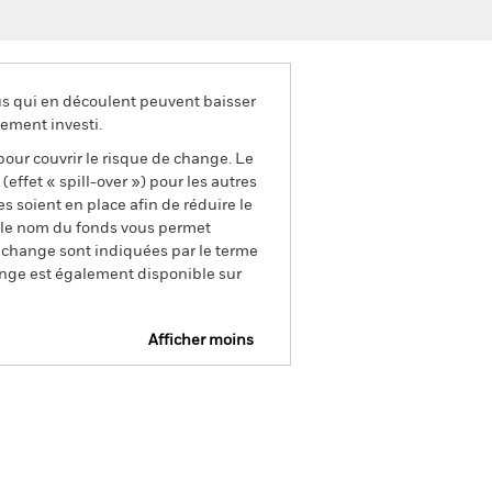
us qui en découlent peuvent baisser
ement investi.
pour couvrir le risque de change. Le
ffet « spill-over ») pour les autres
s soient en place afin de réduire le
s le nom du fonds vous permet
de change sont indiquées par le terme
ange est également disponible sur
Afficher moins
e
Prospectus
Télécharger
nique
tions
Documentation