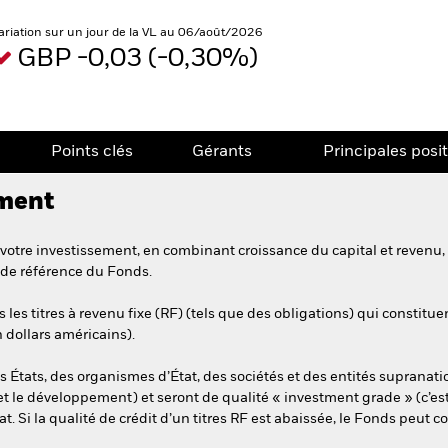
ariation sur un jour de la VL au 06/août/2026
GBP -0,03 (-0,30%)
Points clés
Gérants
Principales posi
ement
votre investissement, en combinant croissance du capital et revenu,
 de référence du Fonds.
les titres à revenu fixe (RF) (tels que des obligations) qui constitue
 dollars américains).
s États, des organismes d’État, des sociétés et des entités supranati
et le développement) et seront de qualité « investment grade » (c’es
. Si la qualité de crédit d’un titres RF est abaissée, le Fonds peut con