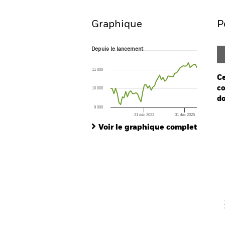
Graphique
P
Depuis le lancement
Depuis le lancement
Line chart with 52 data points.
The chart has 1 X axis displaying Time. Ran
11 000
The chart has 1 Y axis displaying values. Range
Ce
co
10 000
do
9 000
31 déc 2023
31 déc 2025
Ch
End of interactive chart.
Ba
Voir le graphique complet
Th
Th
V