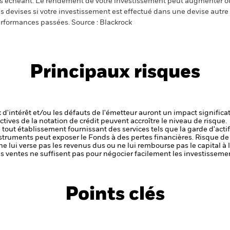
s échéant. Le rendement de votre investissement peut augmenter ou
s devises si votre investissement est effectué dans une devise autre q
rformances passées. Source : Blackrock
Principaux risques
x d'intérêt et/ou les défauts de l'émetteur auront un impact significat
ctives de la notation de crédit peuvent accroître le niveau de risque.
de tout établissement fournissant des services tels que la garde d'acti
nstruments peut exposer le Fonds à des pertes financières.
Risque de 
ne lui verse pas les revenus dus ou ne lui rembourse pas le capital à
 les ventes ne suffisent pas pour négocier facilement les investissem
Points clés