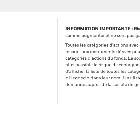
INFORMATION IMPORTANTE : Risque
comme augmenter et ne sont pas gara
Toutes les catégories d’actions avec
recours aux instruments dérivés pour
catégories d’actions du fonds. La so
plus possible le risque de contagio
d’afficher la liste de toutes les cat
« Hedged » dans leur nom. Une liste
demande auprès de la société de ge
iShares US Corporate Bond
Aperçu
Performances