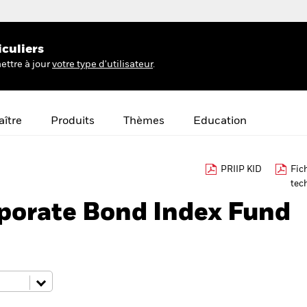
iculiers
ettre à jour
votre type d'utilisateur
.
ître
Produits
Thèmes
Education
PRIIP KID
Fic
tec
rporate Bond Index Fund