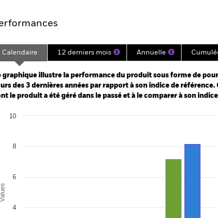
erformances
Calendaire
12 derniers mois
Annuelle
Cumulé
ge: 2022-04-30 00:00:00 to 2026-07-31 00:00:00.
: -10 to 20.
 graphique illustre la performance du produit sous forme de pour
urs des 3 dernières années par rapport à son indice de référence. 
nt le produit a été géré dans le passé et à le comparer à son indic
art
10
r chart with 2 data series.
e chart has 1 X axis displaying categories.
e chart has 1 Y axis displaying Values. Range: 0 to 10.
8
6
alues
4