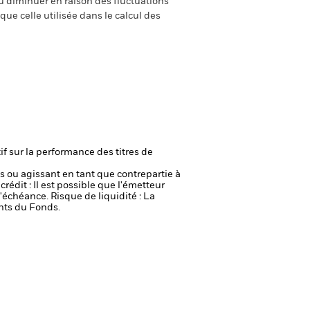
 diminuer en raison des fluctuations
ue celle utilisée dans le calcul des
if sur la performance des titres de
fs ou agissant en tant que contrepartie à
crédit : Il est possible que l'émetteur
 l'échéance.
Risque de liquidité : La
ents du Fonds.