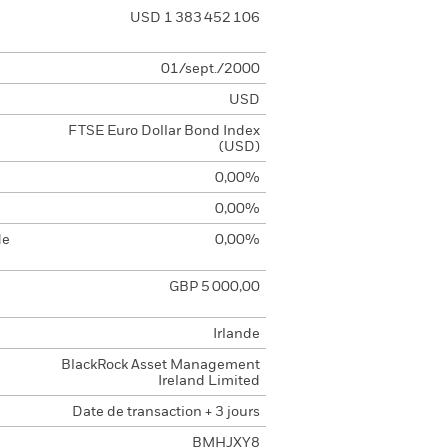
USD 1 383 452 106
01/sept./2000
USD
FTSE Euro Dollar Bond Index
(USD)
0,00%
0,00%
de
0,00%
GBP 5 000,00
Irlande
BlackRock Asset Management
Ireland Limited
Date de transaction + 3 jours
BMHJXY8