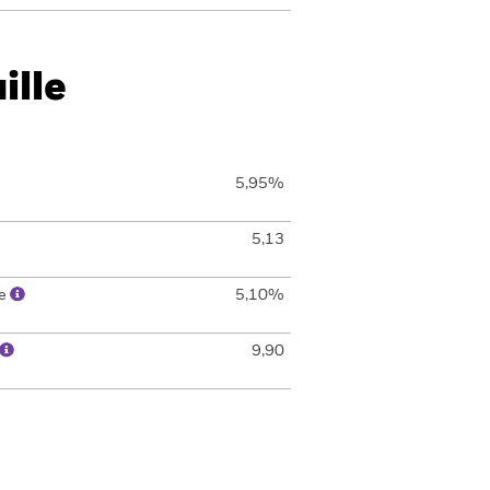
ille
5,95%
5,13
le
5,10%
9,90