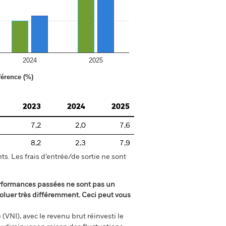
2024
2025
férence (%)
2023
2024
2025
7,2
2,0
7,6
8,2
2,3
7,9
s. Les frais d’entrée/de sortie ne sont
rformances passées ne sont pas un
oluer très différemment. Ceci peut vous
(VNI), avec le revenu brut réinvesti le