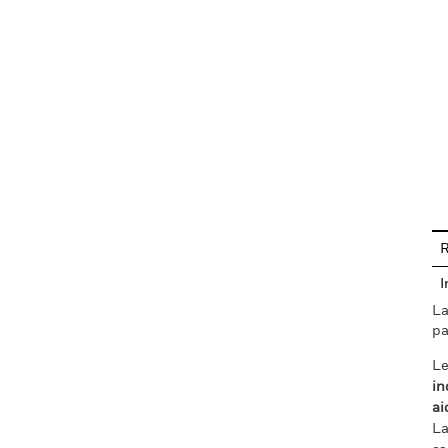
En
R
I
La
pa
Le
in
ai
La