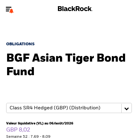
Bienvenue sur le site BlackRock pour les particuliers
Pour accéder directement à un autre site BlackRock, veuillez mettre à
jour
votre type d'utilisateur
.
OBLIGATIONS
BGF Asian Tiger Bond
Nous connaître
Fund
Produits
Thèmes
Education
Particuliers
Valeur liquidative (VL) au 06/août/2026
GBP 8,02
Semaine 52 : 7,69 - 8,09