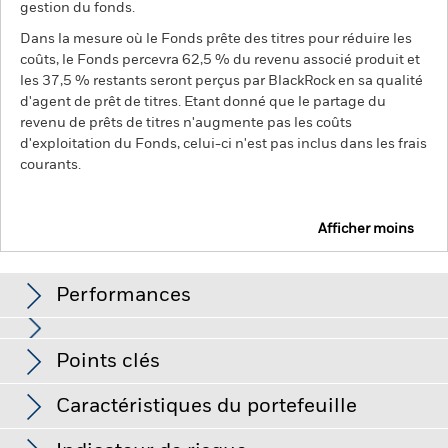
gestion du fonds.
Dans la mesure où le Fonds prête des titres pour réduire les
coûts, le Fonds percevra 62,5 % du revenu associé produit et
les 37,5 % restants seront perçus par BlackRock en sa qualité
d'agent de prêt de titres. Etant donné que le partage du
revenu de prêts de titres n'augmente pas les coûts
d'exploitation du Fonds, celui-ci n'est pas inclus dans les frais
courants.
Afficher moins
BGF Asian Tiger Bond Fund
Performances
Graphique
Points clés
Le risque de crédit, les variations de taux d'intérêt et/ou les
défauts de l'émetteur auront un impact significatif sur la
performance des titres de créance. Les baisses potentielles
Voir le graphique complet
Caractéristiques du portefeuille
ou effectives de la notation de crédit peuvent accroître le
Net Assets of Fund
USD 2 031 335 366
niveau de risque.
Les marchés émergents sont généralement
au 07/août/2026
Performances
plus sensibles aux conditions économiques et politiques que