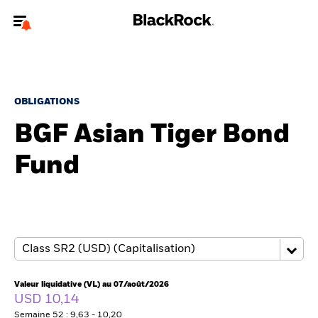
Bienvenue sur le site BlackRock pour les particuliers
Pour accéder directement à un autre site BlackRock, veuillez mettre à
jour
votre type d'utilisateur
.
OBLIGATIONS
BGF Asian Tiger Bond
Nous connaître
Fund
Produits
Thèmes
Education
Particuliers
Valeur liquidative (VL) au 07/août/2026
USD 10,14
Semaine 52 : 9,63 - 10,20