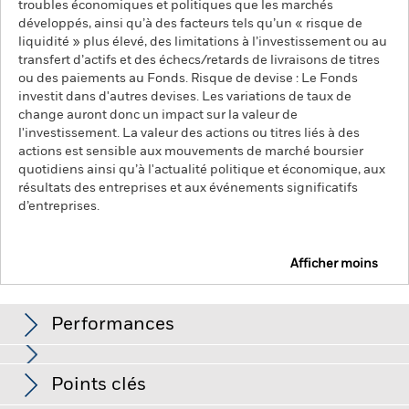
troubles économiques et politiques que les marchés
développés, ainsi qu’à des facteurs tels qu’un « risque de
liquidité » plus élevé, des limitations à l’investissement ou au
transfert d’actifs et des échecs/retards de livraisons de titres
ou des paiements au Fonds. Risque de devise : Le Fonds
investit dans d'autres devises. Les variations de taux de
change auront donc un impact sur la valeur de
l'investissement. La valeur des actions ou titres liés à des
actions est sensible aux mouvements de marché boursier
quotidiens ainsi qu’à l'actualité politique et économique, aux
résultats des entreprises et aux événements significatifs
d’entreprises.
Afficher moins
iShares Emerging Markets Index Fund (IE)
Performances
Graphique
Points clés
Les marchés émergents sont généralement plus sensibles
aux conditions économiques et politiques que les marchés