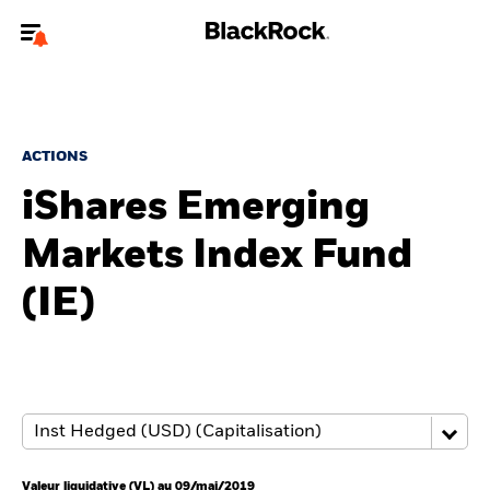
Bienvenue sur le site BlackRock pour les particuliers
Pour accéder directement à un autre site BlackRock, veuillez mettre à
jour
votre type d'utilisateur
.
ACTIONS
iShares Emerging
Nous connaître
Markets Index Fund
Produits
(IE)
Thèmes
Education
Particuliers
Valeur liquidative (VL) au 09/mai/2019