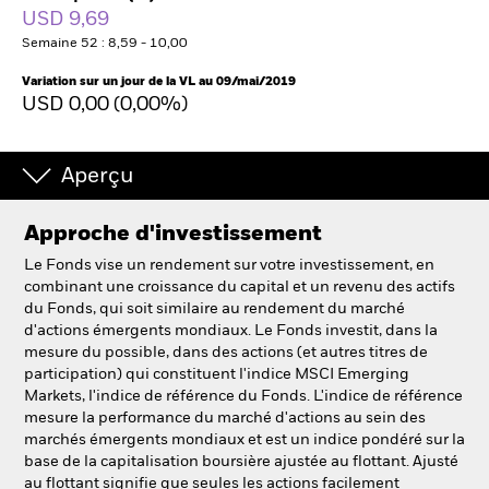
France
USD 9,69
Change location
Semaine 52 : 8,59 - 10,00
BlackRock
Variation sur un jour de la VL au 09/mai/2019
USD 0,00 (0,00%)
iShares
Aperçu
Aladdin
Approche d'investissement
Notre société
Le Fonds vise un rendement sur votre investissement, en
combinant une croissance du capital et un revenu des actifs
du Fonds, qui soit similaire au rendement du marché
d'actions émergents mondiaux. Le Fonds investit, dans la
mesure du possible, dans des actions (et autres titres de
participation) qui constituent l'indice MSCI Emerging
Markets, l'indice de référence du Fonds. L'indice de référence
mesure la performance du marché d'actions au sein des
marchés émergents mondiaux et est un indice pondéré sur la
base de la capitalisation boursière ajustée au flottant. Ajusté
au flottant signifie que seules les actions facilement