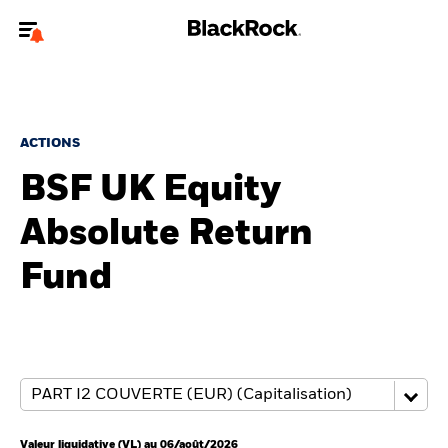
Bienvenue sur le site BlackRock pour les particuliers
Pour accéder directement à un autre site BlackRock, veuillez mettre à
jour
votre type d'utilisateur
.
ACTIONS
BSF UK Equity
Nous connaître
Absolute Return
Produits
Fund
Thèmes
Education
Particuliers
Valeur liquidative (VL) au 06/août/2026