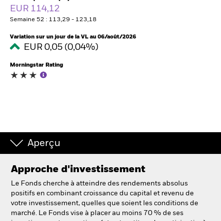
France
EUR 114,12
Change location
Semaine 52 : 113,29 - 123,18
BlackRock
Variation sur un jour de la VL au 06/août/2026
EUR 0,05 (0,04%)
iShares
Morningstar Rating
Aladdin
Notre société
Aperçu
Approche d'investissement
Le Fonds cherche à atteindre des rendements absolus
positifs en combinant croissance du capital et revenu de
votre investissement, quelles que soient les conditions de
marché. Le Fonds vise à placer au moins 70 % de ses