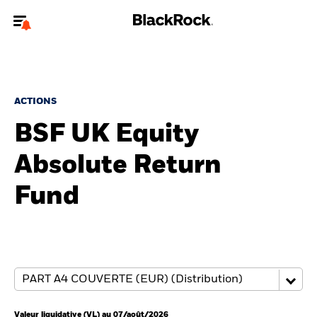
Bienvenue sur le site BlackRock pour les particuliers
Pour accéder directement à un autre site BlackRock, veuillez mettre à
jour
votre type d'utilisateur
.
ACTIONS
BSF UK Equity
Nous connaître
Absolute Return
Produits
Fund
Thèmes
Education
Particuliers
Valeur liquidative (VL) au 07/août/2026