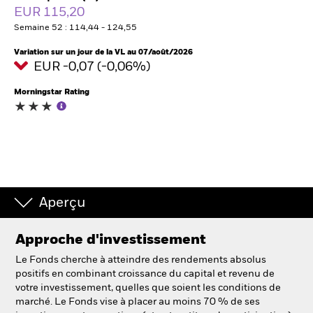
France
EUR 115,20
Change location
Semaine 52 : 114,44 - 124,55
BlackRock
Variation sur un jour de la VL au 07/août/2026
EUR -0,07 (-0,06%)
iShares
Morningstar Rating
Aladdin
Notre société
Aperçu
Approche d'investissement
Le Fonds cherche à atteindre des rendements absolus
positifs en combinant croissance du capital et revenu de
votre investissement, quelles que soient les conditions de
marché. Le Fonds vise à placer au moins 70 % de ses