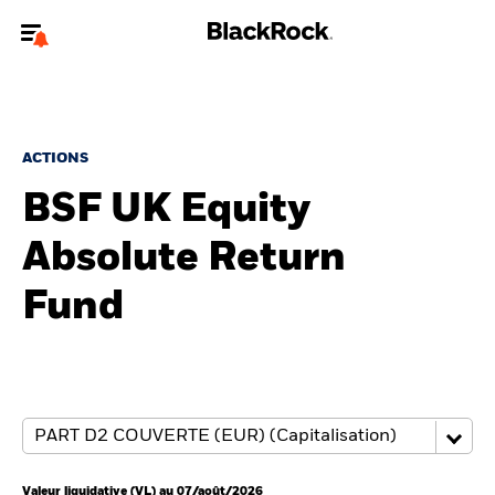
Bienvenue sur le site BlackRock pour les particuliers
Pour accéder directement à un autre site BlackRock, veuillez mettre à
jour
votre type d'utilisateur
.
ACTIONS
BSF UK Equity
Nous connaître
Absolute Return
Produits
Fund
Thèmes
Education
Particuliers
Valeur liquidative (VL) au 07/août/2026