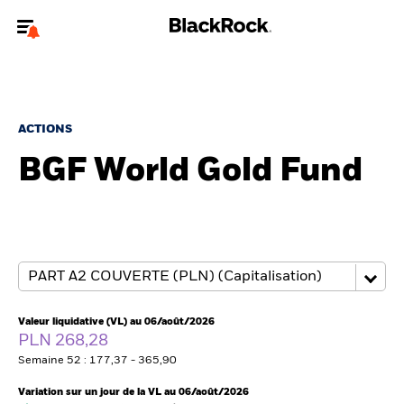
Bienvenue sur le site BlackRock pour les particuliers
Pour accéder directement à un autre site BlackRock, veuillez mettre à
jour
votre type d'utilisateur
.
ACTIONS
BGF World Gold Fund
Nous connaître
Produits
Thèmes
Education
Valeur liquidative (VL) au 06/août/2026
PLN 268,28
Particuliers
Semaine 52 : 177,37 - 365,90
Variation sur un jour de la VL au 06/août/2026